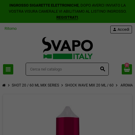
INGROSSO SIGARETTE ELETTRONICHE
, DOPO AVERCI INVIATO LA
VOSTRA VISURA CAMERALE VI ABILITIAMO AL LISTINO INGROSSO.
REGISTRATI
.
Ritorno
person
Accedi
0
view_headline
search
chevron_right
chevron_right
chevron_right
SHOT 20 / 60 ML MIX SERIES
SHOCK WAVE MIX 20 ML / 60
AROMA S