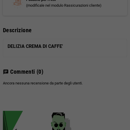
(modificale nel modulo Rassicurazioni cliente)
Descrizione
DELIZIA CREMA DI CAFFE'
Commenti
(0)
chat
Ancora nessuna recensione da parte degli utenti.