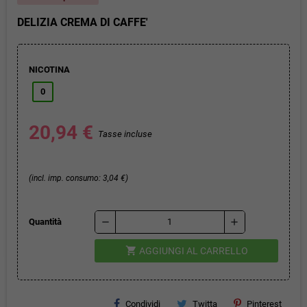
DELIZIA CREMA DI CAFFE'
NICOTINA
0
20,94 €
Tasse incluse
(incl. imp. consumo: 3,04 €)
remove
add
Quantità
shopping_cart
AGGIUNGI AL CARRELLO
Condividi
Twitta
Pinterest