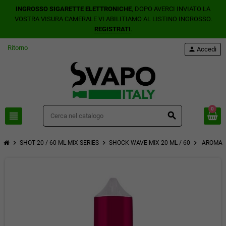
INGROSSO SIGARETTE ELETTRONICHE
, DOPO AVERCI INVIATO LA
VOSTRA VISURA CAMERALE VI ABILITIAMO AL LISTINO INGROSSO.
REGISTRATI
.
Ritorno
person
Accedi
0
view_headline
search
chevron_right
chevron_right
chevron_right
SHOT 20 / 60 ML MIX SERIES
SHOCK WAVE MIX 20 ML / 60
AROMA S