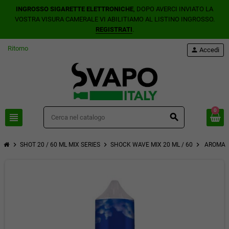
INGROSSO SIGARETTE ELETTRONICHE
, DOPO AVERCI INVIATO LA
VOSTRA VISURA CAMERALE VI ABILITIAMO AL LISTINO INGROSSO.
REGISTRATI
.
Ritorno
person
Accedi
0
view_headline
search
chevron_right
chevron_right
chevron_right
SHOT 20 / 60 ML MIX SERIES
SHOCK WAVE MIX 20 ML / 60
AROMA S