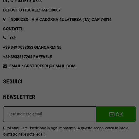
P.I / C.F 03161010735
DEPOSITO FISCALE: TAPLI0007
INDIRIZZO : VIA CADORNA,42
LATERZA (TA)
CAP 74014
CONTATTI :
Tel:
+39 349 7038053 GIANCARMINE
+39 3933517264 RAFFAELE
EMAIL : GRSTORESRL@GMAIL.COM
SEGUICI
NEWSLETTER
OK
Puoi annullare l'iscrizione in ogni momento. A questo scopo, cerca le info di
contatto nelle note legali.