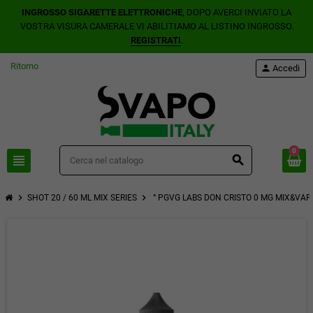
INGROSSO SIGARETTE ELETTRONICHE
, DOPO AVERCI INVIATO LA
VOSTRA VISURA CAMERALE VI ABILITIAMO AL LISTINO INGROSSO.
REGISTRATI
.
Ritorno
person
Accedi
0
view_headline
search
chevron_right
chevron_right
SHOT 20 / 60 ML MIX SERIES
° PGVG LABS DON CRISTO 0 MG MIX&VAP