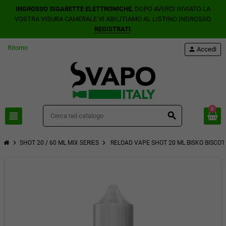
INGROSSO SIGARETTE ELETTRONICHE
, DOPO AVERCI INVIATO LA
VOSTRA VISURA CAMERALE VI ABILITIAMO AL LISTINO INGROSSO.
REGISTRATI
.
Ritorno
person
Accedi
0
view_headline
search
chevron_right
chevron_right
SHOT 20 / 60 ML MIX SERIES
RELOAD VAPE SHOT 20 ML BISKO BISCOT