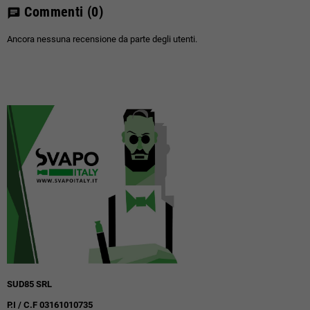
Commenti
(0)
chat
Ancora nessuna recensione da parte degli utenti.
SUD85 SRL
P.I / C.F 03161010735