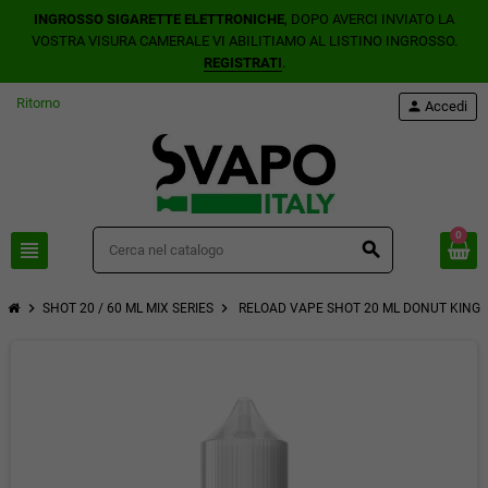
INGROSSO SIGARETTE ELETTRONICHE
, DOPO AVERCI INVIATO LA
VOSTRA VISURA CAMERALE VI ABILITIAMO AL LISTINO INGROSSO.
REGISTRATI
.
Ritorno
person
Accedi
0
view_headline
search
chevron_right
chevron_right
SHOT 20 / 60 ML MIX SERIES
RELOAD VAPE SHOT 20 ML DONUT KING I