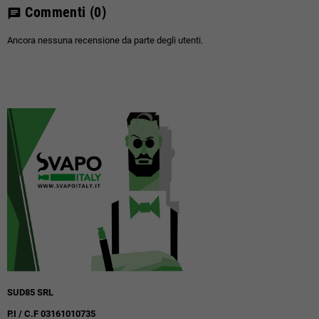
Commenti
(0)
chat
Ancora nessuna recensione da parte degli utenti.
SUD85 SRL
P.I / C.F 03161010735