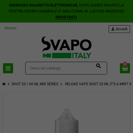
INGROSSO SIGARETTE ELETTRONICHE
, DOPO AVERCI INVIATO LA
VOSTRA VISURA CAMERALE VI ABILITIAMO AL LISTINO INGROSSO.
REGISTRATI
.
Ritorno
person
Accedi
0
search
view_headline
chevron_right
chevron_right
SHOT 20 / 60 ML MIX SERIES
RELOAD VAPE SHOT 20 ML IT'S A MINT X