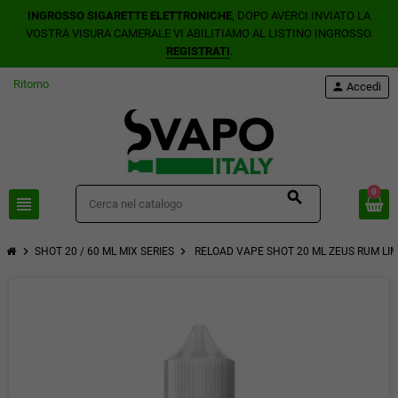
INGROSSO SIGARETTE ELETTRONICHE
, DOPO AVERCI INVIATO LA
VOSTRA VISURA CAMERALE VI ABILITIAMO AL LISTINO INGROSSO.
REGISTRATI
.
Ritorno
person
Accedi
0
search
view_headline
chevron_right
chevron_right
SHOT 20 / 60 ML MIX SERIES
RELOAD VAPE SHOT 20 ML ZEUS RUM LIM