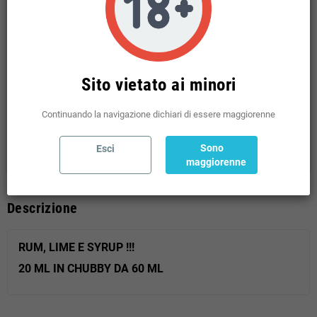
Condividi
Twitta
Pinterest
Politiche per la sicurezza
(modificale nel modulo Rassicurazioni cliente)
Sito vietato ai minori
Politiche per le spedizioni
(modificale nel modulo Rassicurazioni cliente)
Continuando la navigazione dichiari di essere maggiorenne
Politiche per i resi
(modificale nel modulo Rassicurazioni cliente)
Sono
Esci
maggiorenne
Descrizione
RUM, LIME E SYRUP !!!
20 ML IN CHUBBY DA 60 ML