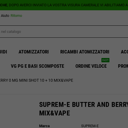
ICHE
, DOPO AVERCI INVIATO LA VOSTRA VISURA CAMERALE VI ABILITIAMO 
Aiuto
Ritorno
UIDI
ATOMIZZATORI
RICAMBI ATOMIZZATORI
AC
FAST!
VG PG E BASI SCOMPOSTE
ORDINE VELOCE
PRO
RRY 0 MG MINI SHOT 10 + 10 MIX&VAPE
SUPREM-E BUTTER AND BERRY 
MIX&VAPE
Marca
SUPREM-E