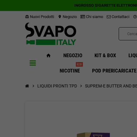
INGROSSO SIGARETTE ELETTRON
Nuovi Prodotti
Negozio
Chi siamo
Contattaci
card_giftcard
location_on
help_outline
NEGOZIO
KIT & BOX
LIQ
home
view_headline
B2B!
NICOTINE
POD PRERICARICATE
chevron_right
LIQUIDI PRONTI TPD
chevron_right
SUPREM-E BUTTER AND BE