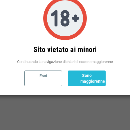
Politiche per le spedizioni
(modificale nel modulo Rassicurazioni cliente)
Sito vietato ai minori
Continuando la navigazione dichiari di essere maggiorenne
Sono
Esci
maggiorenne
OLE E MIRTILLI.