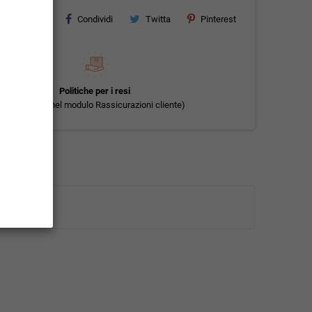
Condividi
Twitta
Pinterest
Politiche per i resi
(modificale nel modulo Rassicurazioni cliente)