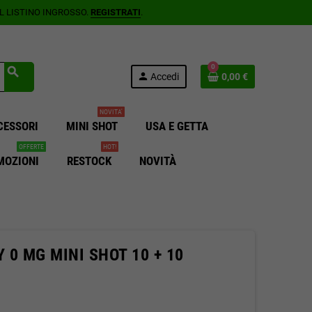
AL LISTINO INGROSSO.
REGISTRATI
.
0
search
person
Accedi
0,00 €
NOVITA'
CESSORI
MINI SHOT
USA E GETTA
OFFERTE
HOT!
MOZIONI
RESTOCK
NOVITÀ
0 MG MINI SHOT 10 + 10