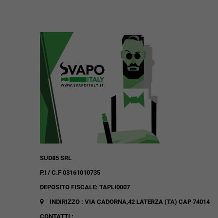
SUD85 SRL
P.I / C.F 03161010735
DEPOSITO FISCALE: TAPLI0007
INDIRIZZO : VIA CADORNA,42
LATERZA (TA)
CAP 74014
CONTATTI :