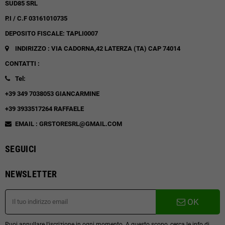
SUD85 SRL
P.I / C.F 03161010735
DEPOSITO FISCALE: TAPLI0007
INDIRIZZO : VIA CADORNA,42
LATERZA (TA)
CAP 74014
CONTATTI :
Tel:
+39 349 7038053 GIANCARMINE
+39 3933517264 RAFFAELE
EMAIL : GRSTORESRL@GMAIL.COM
SEGUICI
NEWSLETTER
OK
Puoi annullare l'iscrizione in ogni momento. A questo scopo, cerca le info di