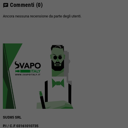
Commenti
(0)
chat
Ancora nessuna recensione da parte degli utenti.
SUD85 SRL
P.I / C.F 03161010735