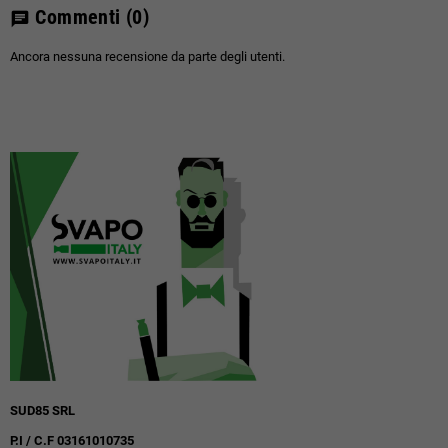
Commenti
(0)
chat
Ancora nessuna recensione da parte degli utenti.
SUD85 SRL
P.I / C.F 03161010735