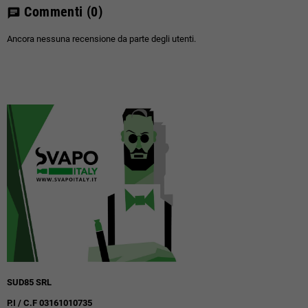
Commenti
(0)
chat
Ancora nessuna recensione da parte degli utenti.
SUD85 SRL
P.I / C.F 03161010735