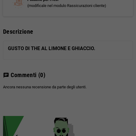
(modificale nel modulo Rassicurazioni cliente)
Descrizione
GUSTO DI THE AL LIMONE E GHIACCIO.
Commenti
(0)
chat
Ancora nessuna recensione da parte degli utenti.