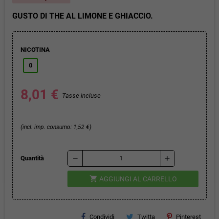
GUSTO DI THE AL LIMONE E GHIACCIO.
NICOTINA
0
8,01 €
Tasse incluse
(incl. imp. consumo: 1,52 €)
remove
add
Quantità
shopping_cart
AGGIUNGI AL CARRELLO
Condividi
Twitta
Pinterest