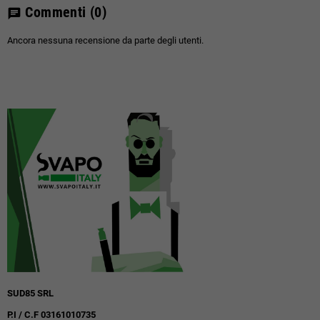
Commenti
(0)
chat
Ancora nessuna recensione da parte degli utenti.
SUD85 SRL
P.I / C.F 03161010735