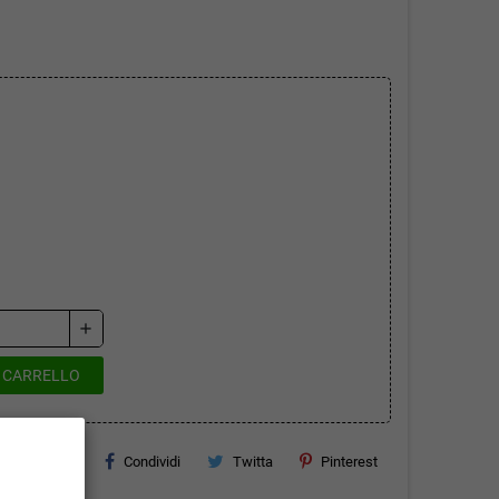
add
L CARRELLO
Condividi
Twitta
Pinterest