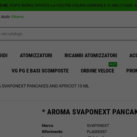
ICHE
, DOPO AVERCI INVIATO LA VOSTRA VISURA CAMERALE VI ABILITIAMO 
Aiuto
Ritorno
UIDI
ATOMIZZATORI
RICAMBI ATOMIZZATORI
AC
FAST!
VG PG E BASI SCOMPOSTE
ORDINE VELOCE
PRO
A SVAPONEXT PANCAKES AND APRICOT 10 ML
* AROMA SVAPONEXT PANCAK
Marca
SVAPONEXT
Riferimento
PLA000357