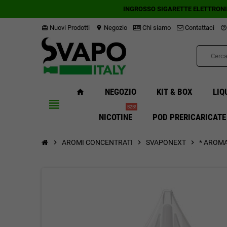
INGROSSO SIGARETTE ELETTRON
Nuovi Prodotti
Negozio
Chi siamo
Contattaci
card_giftcard
location_on
help_outline
NEGOZIO
KIT & BOX
LIQ
home
view_headline
B2B!
NICOTINE
POD PRERICARICATE
chevron_right
AROMI CONCENTRATI
chevron_right
SVAPONEXT
chevron_right
* AROM