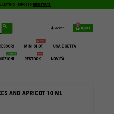
AL LISTINO INGROSSO.
REGISTRATI
.
0
search
person
Accedi
0,00 €
NOVITA'
CESSORI
MINI SHOT
USA E GETTA
OFFERTE
HOT!
MOZIONI
RESTOCK
NOVITÀ
ES AND APRICOT 10 ML