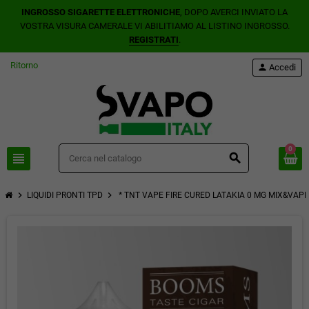
INGROSSO SIGARETTE ELETTRONICHE
, DOPO AVERCI INVIATO LA
VOSTRA VISURA CAMERALE VI ABILITIAMO AL LISTINO INGROSSO.
REGISTRATI
.
Ritorno
person
Accedi
0
view_headline
search
chevron_right
chevron_right
LIQUIDI PRONTI TPD
* TNT VAPE FIRE CURED LATAKIA 0 MG MIX&VAPE