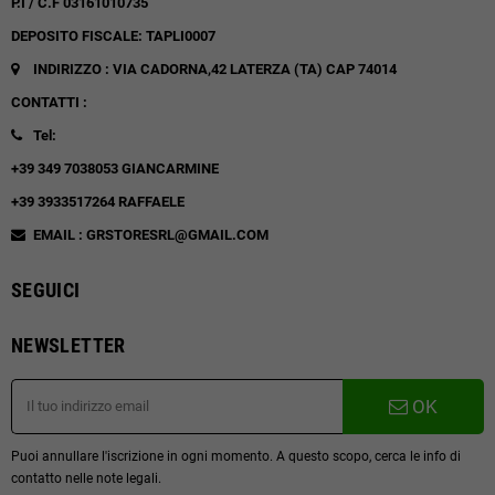
P.I / C.F 03161010735
DEPOSITO FISCALE: TAPLI0007
INDIRIZZO : VIA CADORNA,42
LATERZA (TA)
CAP 74014
CONTATTI :
Tel:
+39 349 7038053 GIANCARMINE
+39 3933517264 RAFFAELE
EMAIL : GRSTORESRL@GMAIL.COM
SEGUICI
NEWSLETTER
OK
Puoi annullare l'iscrizione in ogni momento. A questo scopo, cerca le info di
contatto nelle note legali.