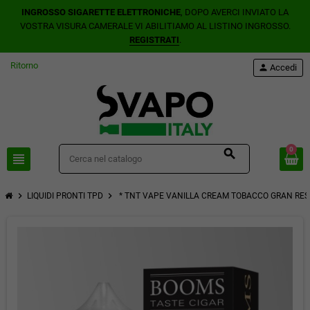
INGROSSO SIGARETTE ELETTRONICHE
, DOPO AVERCI INVIATO LA
VOSTRA VISURA CAMERALE VI ABILITIAMO AL LISTINO INGROSSO.
REGISTRATI
.
Ritorno
person
Accedi
0
search
view_headline
chevron_right
chevron_right
LIQUIDI PRONTI TPD
* TNT VAPE VANILLA CREAM TOBACCO GRAN RES