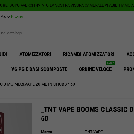
ICHE
, DOPO AVERCI INVIATO LA VOSTRA VISURA CAMERALE VI ABILITIAMO 
Aiuto
Ritorno
UIDI
ATOMIZZATORI
RICAMBI ATOMIZZATORI
AC
FAST!
VG PG E BASI SCOMPOSTE
ORDINE VELOCE
PRO
C 0 MG MIX&VAPE 20 ML IN CHUBBY 60
_TNT VAPE BOOMS CLASSIC 0
60
Marca
TNT VAPE