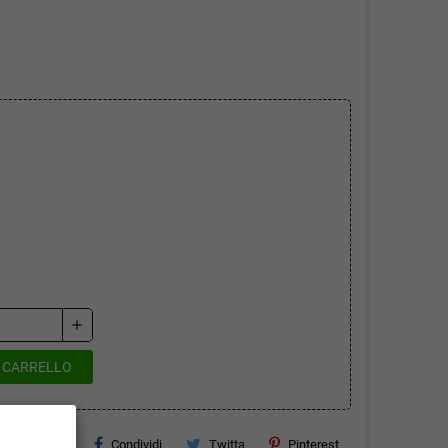
add
L CARRELLO
Condividi
Twitta
Pinterest