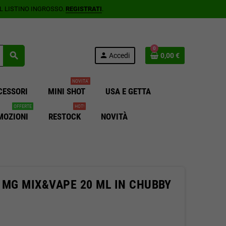
AL LISTINO INGROSSO.
REGISTRATI
.
0
search
person
Accedi
0,00 €
NOVITA'
CESSORI
MINI SHOT
USA E GETTA
OFFERTE
HOT!
MOZIONI
RESTOCK
NOVITÀ
 MG MIX&VAPE 20 ML IN CHUBBY