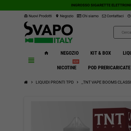
INGROSSO SIGARETTE ELETTRON
Nuovi Prodotti
Negozio
Chi siamo
Contattaci
card_giftcard
location_on
help_outline
NEGOZIO
KIT & BOX
LIQ
home
view_headline
B2B!
NICOTINE
POD PRERICARICATE
chevron_right
LIQUIDI PRONTI TPD
chevron_right
_TNT VAPE BOOMS CLASSI