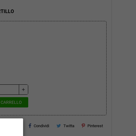
RTILLO
add
L CARRELLO
Condividi
Twitta
Pinterest