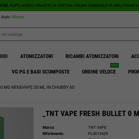
ICHE
, DOPO AVERCI INVIATO LA VOSTRA VISURA CAMERALE VI ABILITIAMO 
Aiuto
Ritorno
UIDI
ATOMIZZATORI
RICAMBI ATOMIZZATORI
AC
FAST!
VG PG E BASI SCOMPOSTE
ORDINE VELOCE
PRO
 0 MG MIX&VAPE 20 ML IN CHUBBY 60
_TNT VAPE FRESH BULLET 0 
Marca
TNT VAPE
Riferimento
PL0013429