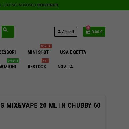
AL LISTINO INGROSSO.
REGISTRATI
.
0
search
person
Accedi
0,00 €
NOVITA'
CESSORI
MINI SHOT
USA E GETTA
OFFERTE
HOT!
MOZIONI
RESTOCK
NOVITÀ
MG MIX&VAPE 20 ML IN CHUBBY 60