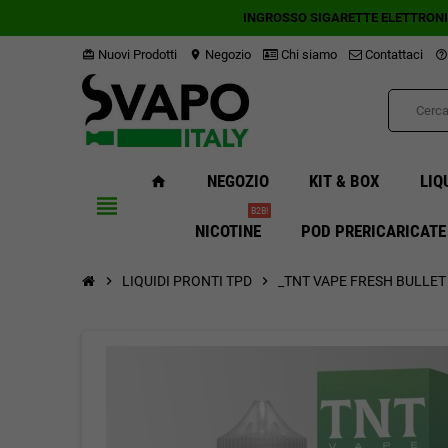
INGROSSO SIGARETTE ELETTRON
Nuovi Prodotti
Negozio
Chi siamo
Contattaci
card_giftcard
location_on
help_outline
NEGOZIO
KIT & BOX
LIQ
home
view_headline
B2B!
NICOTINE
POD PRERICARICATE
chevron_right
LIQUIDI PRONTI TPD
chevron_right
_TNT VAPE FRESH BULLET