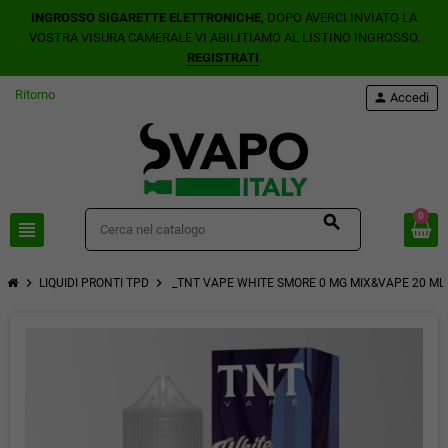
INGROSSO SIGARETTE ELETTRONICHE
, DOPO AVERCI INVIATO LA
VOSTRA VISURA CAMERALE VI ABILITIAMO AL LISTINO INGROSSO.
REGISTRATI
.
Ritorno
person
Accedi
0
search
view_headline
chevron_right
chevron_right
LIQUIDI PRONTI TPD
_TNT VAPE WHITE SMORE 0 MG MIX&VAPE 20 ML 