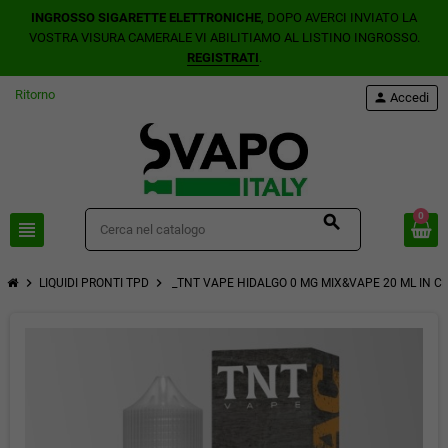
INGROSSO SIGARETTE ELETTRONICHE
, DOPO AVERCI INVIATO LA
VOSTRA VISURA CAMERALE VI ABILITIAMO AL LISTINO INGROSSO.
REGISTRATI
.
Ritorno
person
Accedi
0
search
view_headline
chevron_right
chevron_right
LIQUIDI PRONTI TPD
_TNT VAPE HIDALGO 0 MG MIX&VAPE 20 ML IN C