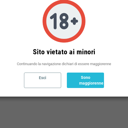
Politiche per le spedizioni
(modificale nel modulo Rassicurazioni cliente)
Sito vietato ai minori
Continuando la navigazione dichiari di essere maggiorenne
Sono
Esci
; PROFILO SECCO, MINERALE E AFFUMICATO
maggiorenne