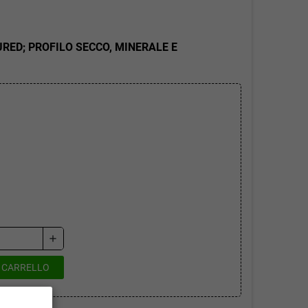
URED; PROFILO SECCO, MINERALE E
add
L CARRELLO