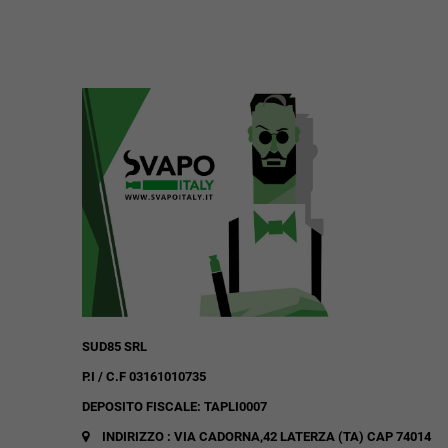
SUD85 SRL
P.I / C.F 03161010735
DEPOSITO FISCALE: TAPLI0007
INDIRIZZO : VIA CADORNA,42
LATERZA (TA)
CAP 74014