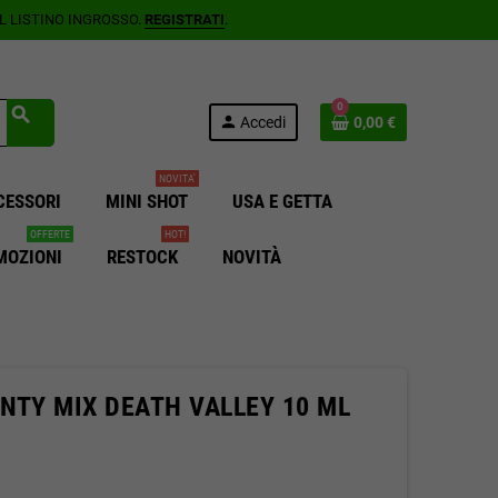
AL LISTINO INGROSSO.
REGISTRATI
.
0
search
person
Accedi
0,00 €
NOVITA'
CESSORI
MINI SHOT
USA E GETTA
OFFERTE
HOT!
MOZIONI
RESTOCK
NOVITÀ
NTY MIX DEATH VALLEY 10 ML