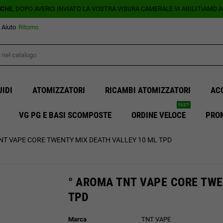
ICHE
, DOPO AVERCI INVIATO LA VOSTRA VISURA CAMERALE VI ABILITIAMO 
Aiuto
Ritorno
UIDI
ATOMIZZATORI
RICAMBI ATOMIZZATORI
AC
FAST!
VG PG E BASI SCOMPOSTE
ORDINE VELOCE
PRO
NT VAPE CORE TWENTY MIX DEATH VALLEY 10 ML TPD
° AROMA TNT VAPE CORE TWE
TPD
Marca
TNT VAPE