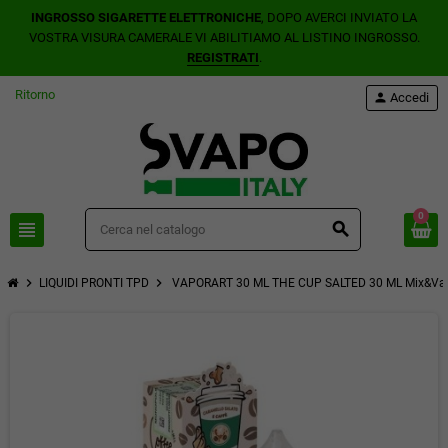
INGROSSO SIGARETTE ELETTRONICHE
, DOPO AVERCI INVIATO LA
VOSTRA VISURA CAMERALE VI ABILITIAMO AL LISTINO INGROSSO.
REGISTRATI
.
Ritorno
person
Accedi
0
view_headline
search
chevron_right
chevron_right
LIQUIDI PRONTI TPD
VAPORART 30 ML THE CUP SALTED 30 ML Mix&Va