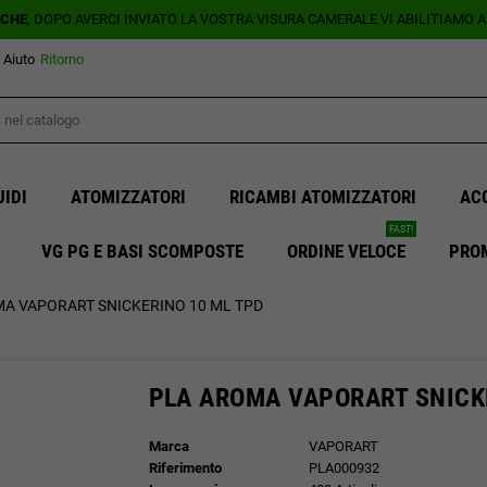
ICHE
, DOPO AVERCI INVIATO LA VOSTRA VISURA CAMERALE VI ABILITIAMO 
Aiuto
Ritorno
UIDI
ATOMIZZATORI
RICAMBI ATOMIZZATORI
AC
FAST!
VG PG E BASI SCOMPOSTE
ORDINE VELOCE
PRO
A VAPORART SNICKERINO 10 ML TPD
PLA AROMA VAPORART SNICK
Marca
VAPORART
Riferimento
PLA000932