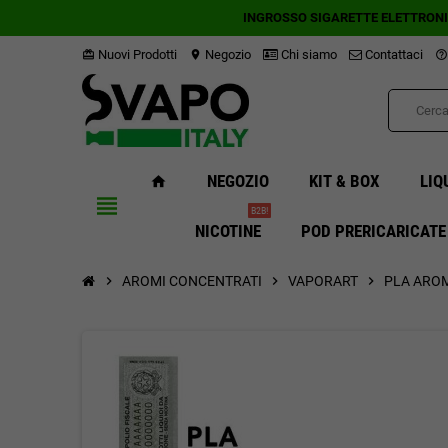
INGROSSO SIGARETTE ELETTRON
Nuovi Prodotti
Negozio
Chi siamo
Contattaci
card_giftcard
location_on
help_outline
NEGOZIO
KIT & BOX
LIQ
home
view_headline
B2B!
NICOTINE
POD PRERICARICATE
chevron_right
AROMI CONCENTRATI
chevron_right
VAPORART
chevron_right
PLA AROM