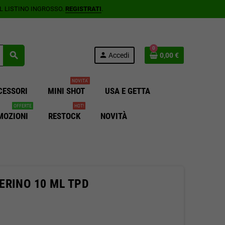
AL LISTINO INGROSSO.
REGISTRATI
.
0
search
person
Accedi
0,00 €
NOVITA'
CESSORI
MINI SHOT
USA E GETTA
OFFERTE
HOT!
MOZIONI
RESTOCK
NOVITÀ
ERINO 10 ML TPD