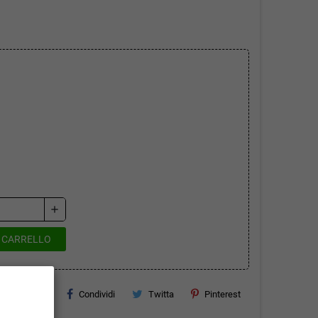
add
L CARRELLO
Condividi
Twitta
Pinterest