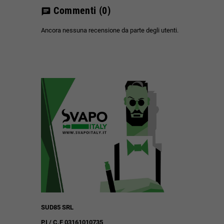
Commenti
(0)
chat
Ancora nessuna recensione da parte degli utenti.
SUD85 SRL
P.I / C.F 03161010735