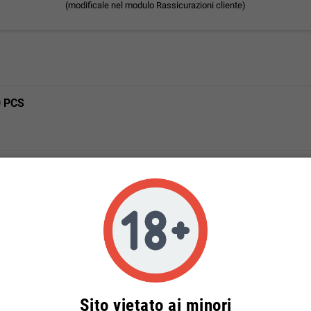
(modificale nel modulo Rassicurazioni cliente)
0 PCS
Sito vietato ai minori