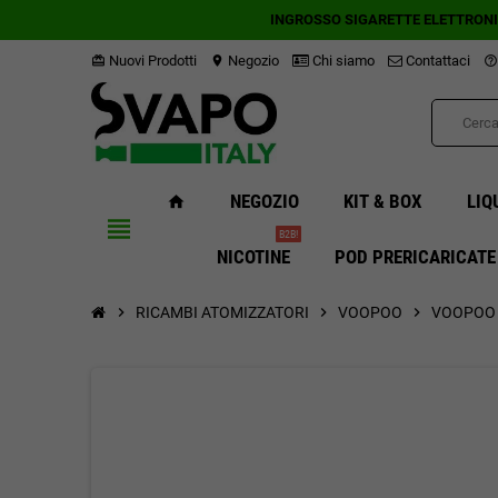
INGROSSO SIGARETTE ELETTRON
Nuovi Prodotti
Negozio
Chi siamo
Contattaci
card_giftcard
location_on
help_outline
NEGOZIO
KIT & BOX
LIQ
home
view_headline
B2B!
NICOTINE
POD PRERICARICATE
chevron_right
RICAMBI ATOMIZZATORI
chevron_right
VOOPOO
chevron_right
VOOPOO F