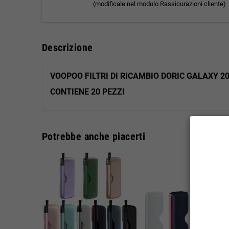
(modificale nel modulo Rassicurazioni cliente)
Descrizione
VOOPOO FILTRI DI RICAMBIO DORIC GALAXY 2
CONTIENE 20 PEZZI
Potrebbe anche piacerti