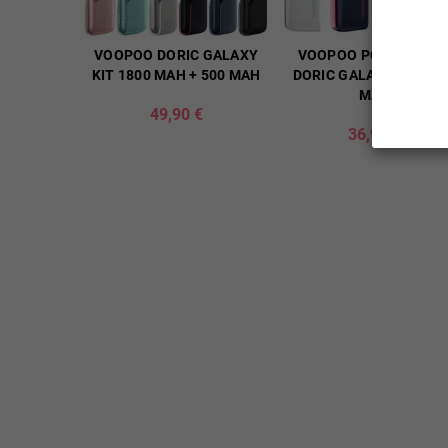
VOOPOO DORIC GALAXY
VOOPOO POWER BAN
KIT 1800 MAH + 500 MAH
DORIC GALAXY KIT 18
MAH
49,90 €
36,90 €