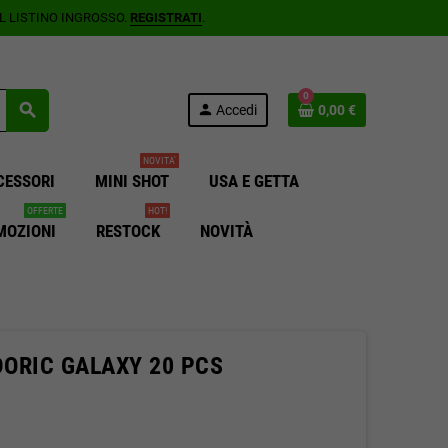
AL LISTINO INGROSSO.
REGISTRATI
.
0
search
person
Accedi
0,00 €
NOVITA'
CESSORI
MINI SHOT
USA E GETTA
OFFERTE
HOT!
MOZIONI
RESTOCK
NOVITÀ
DORIC GALAXY 20 PCS