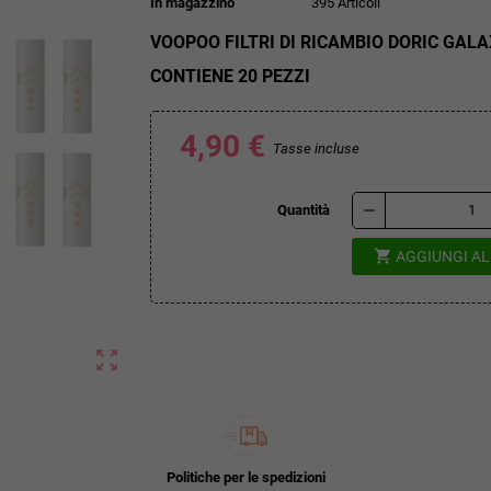
In magazzino
395 Articoli
VOOPOO FILTRI DI RICAMBIO DORIC GALA
CONTIENE 20 PEZZI
4,90 €
Tasse incluse
remove
Quantità
shopping_cart
AGGIUNGI A
zoom_out_map
Politiche per le spedizioni