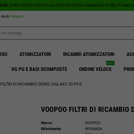
ICHE
, DOPO AVERCI INVIATO LA VOSTRA VISURA CAMERALE VI ABILITIAMO 
Aiuto
Ritorno
UIDI
ATOMIZZATORI
RICAMBI ATOMIZZATORI
AC
FAST!
VG PG E BASI SCOMPOSTE
ORDINE VELOCE
PRO
ILTRI DI RICAMBIO DORIC GALAXY 20 PCS
VOOPOO FILTRI DI RICAMBIO 
Marca
VOOPOO
Riferimento
RF004424