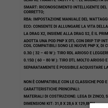
SMART: RICONOSCIMENTO INTELLIGENTE DEL
CORRETTO;
RBA: IMPOSTAZIONE MANUALE DEL WATTAGGI
ECO: CONSENTE DI ALLUNGARE LA VITA DELLA
LA DRAG X2, INSIEME ALLA DRAG S2, È IL PR
ADOTTA UNA POD PNP X DTL CON DRIP TIP IN
COIL COMPATIBILI SONO LE NUOVE PNP X, DI C
0.3Ω ( 32 – 40 W ): TIRO RDL ARIOSO E LE
0.15Ω ( 60 – 80 W ): TIRO DTL MOLTO ARIOS
SEPARATAMENTE È POSSIBILE ACQUISTARE LA 
NON È COMPATIBILE CON LE CLASSICHE POD E
CARATTERISTICHE PRINCIPALI:
MATERIALI DI COSTRUZIONE: LEGA DI ZINCO, S
DIMENSIONI KIT: 31,8 X 28,6 X 129,8MM