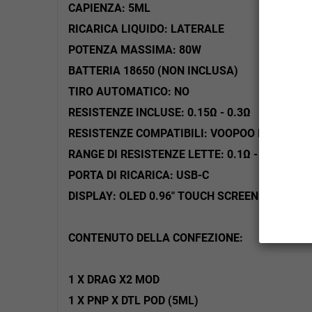
CAPIENZA: 5ML
RICARICA LIQUIDO: LATERALE
POTENZA MASSIMA: 80W
BATTERIA 18650 (NON INCLUSA)
TIRO AUTOMATICO: NO
RESISTENZE INCLUSE: 0.15Ω - 0.3Ω
RESISTENZE COMPATIBILI: VOOPOO PNP X COI
RANGE DI RESISTENZE LETTE: 0.1Ω - 3.0Ω
PORTA DI RICARICA: USB-C
DISPLAY: OLED 0.96" TOUCH SCREEN A COLORI
CONTENUTO DELLA CONFEZIONE:
1 X DRAG X2 MOD
1 X PNP X DTL POD (5ML)