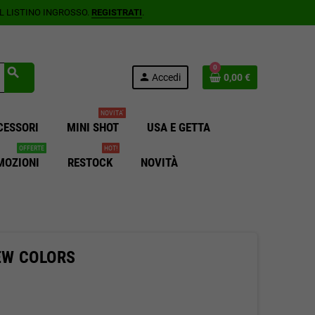
AL LISTINO INGROSSO.
REGISTRATI
.
0
search
person
Accedi
0,00 €
NOVITA'
CESSORI
MINI SHOT
USA E GETTA
OFFERTE
HOT!
MOZIONI
RESTOCK
NOVITÀ
EW COLORS