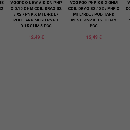
GE
VOOPOO NEW VISION PNP
VOOPOO PNP X 0.2 OHM
V
S2
X 0.15 OHM COIL DRAG S2
COIL DRAG S2 / X2 / PNP X
CO
S
/ X2 / PNP X MTL/RDL /
MTL/RDL / POD TANK
POD TANK MESH PNP X
MESH PNP X 0.2 OHM 5
0.15 OHM 5 PCS
PCS
12,49 €
12,49 €