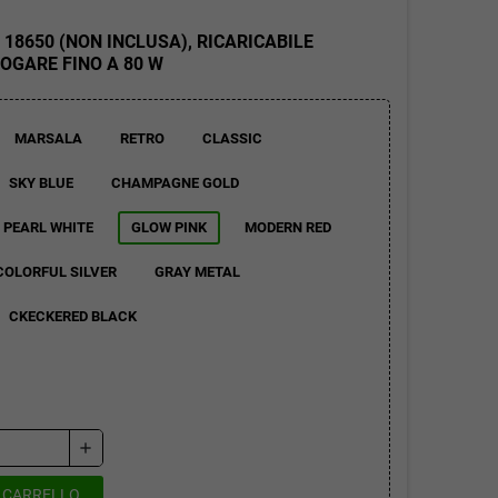
18650 (NON INCLUSA), RICARICABILE
ROGARE FINO A 80 W
MARSALA
RETRO
CLASSIC
SKY BLUE
CHAMPAGNE GOLD
PEARL WHITE
GLOW PINK
MODERN RED
COLORFUL SILVER
GRAY METAL
CKECKERED BLACK
add
L CARRELLO