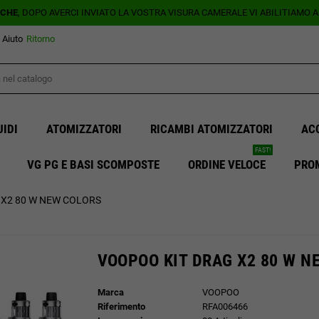
ICHE
, DOPO AVERCI INVIATO LA VOSTRA VISURA CAMERALE VI ABILITIAMO 
Aiuto
Ritorno
UIDI
ATOMIZZATORI
RICAMBI ATOMIZZATORI
AC
FAST!
VG PG E BASI SCOMPOSTE
ORDINE VELOCE
PRO
 X2 80 W NEW COLORS
VOOPOO KIT DRAG X2 80 W N
Marca
VOOPOO
Riferimento
RFA006466