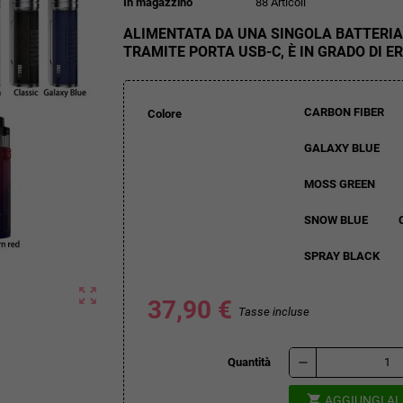
In magazzino
88 Articoli
ALIMENTATA DA UNA SINGOLA BATTERIA 
TRAMITE PORTA USB-C, È IN GRADO DI E
CARBON FIBER
Colore
GALAXY BLUE
MOSS GREEN
SNOW BLUE
SPRAY BLACK
zoom_out_map
37,90 €
Tasse incluse
remove
Quantità
shopping_cart
AGGIUNGI A