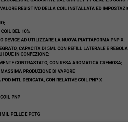
 VALORE RESISTIVO DELLA COIL INSTALLATA ED IMPOSTA
O;
 COIL DEL 10%
IMO DEVICE AD UTILIZZARE LA NUOVA PIATTAFORMA PNP X.
TEGRATO, CAPACITÀ DI 5ML CON REFILL LATERALE E REGOLA
UI DUE IN CONFEZIONE:
GGERMENTE CONTRASTATO, CON RESA AROMATICA CREMOSA;
O E MASSIMA PRODUZIONE DI VAPORE
POD MTL DEDICATA, CON RELATIVE COIL PNP X
 COIL PNP
IMIL PELLE E PCTG