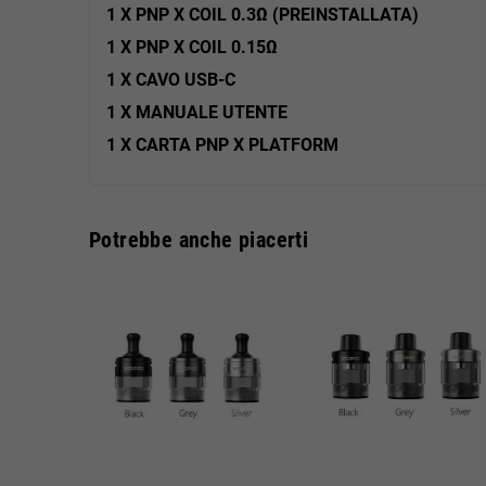
1 X PNP X COIL 0.3
Ω
(PREINSTALLATA)
1 X PNP X COIL 0.15
Ω
1 X CAVO USB-C
1 X MANUALE UTENTE
1 X CARTA PNP X PLATFORM
Potrebbe anche piacerti