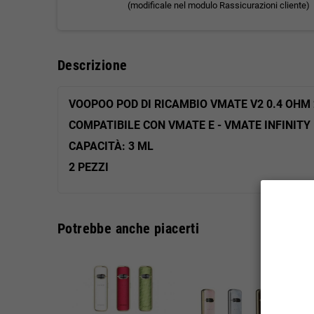
(modificale nel modulo Rassicurazioni cliente)
Descrizione
VOOPOO POD DI RICAMBIO VMATE V2 0.4 OHM 
COMPATIBILE CON VMATE E - VMATE INFINITY 
CAPACITÀ: 3 ML
2 PEZZI
Potrebbe anche piacerti