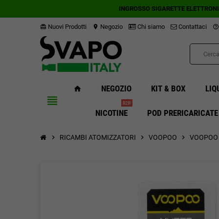
INGROSSO SIGARETTE ELETTRON
Nuovi Prodotti
Negozio
Chi siamo
Contattaci
card_giftcard
location_on
help_outline
NEGOZIO
KIT & BOX
LIQ
home
view_headline
B2B!
NICOTINE
POD PRERICARICATE
chevron_right
RICAMBI ATOMIZZATORI
chevron_right
VOOPOO
chevron_right
VOOPOO P