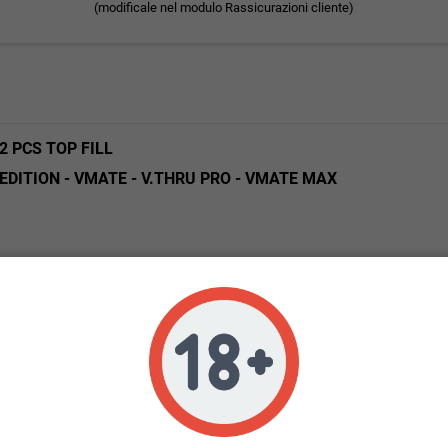
(modificale nel modulo Rassicurazioni cliente)
2 PCS TOP FILL
EDITION - VMATE - V.THRU PRO - VMATE MAX