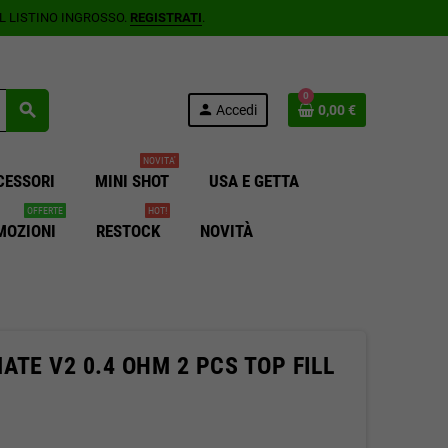
AL LISTINO INGROSSO.
REGISTRATI
.
0
search
person
Accedi
0,00 €
NOVITA'
CESSORI
MINI SHOT
USA E GETTA
OFFERTE
HOT!
MOZIONI
RESTOCK
NOVITÀ
TE V2 0.4 OHM 2 PCS TOP FILL