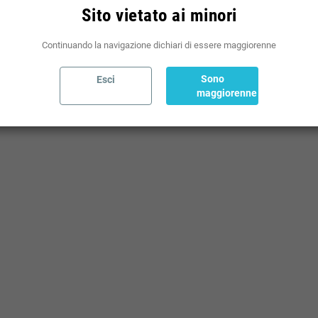
Sito vietato ai minori
Continuando la navigazione dichiari di essere maggiorenne
Sono
Esci
W
maggiorenne
 W
IT