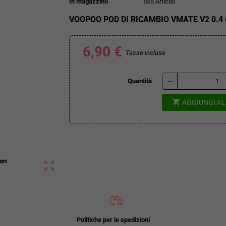
In magazzino
555 Articoli
VOOPOO POD DI RICAMBIO VMATE V2 0.4 
6,90 €
Tasse incluse
remove
Quantità
shopping_cart
AGGIUNGI A
zoom_out_map
Politiche per le spedizioni