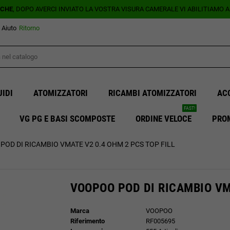
ICHE
, DOPO AVERCI INVIATO LA VOSTRA VISURA CAMERALE VI ABILITIAMO 
Aiuto
Ritorno
UIDI
ATOMIZZATORI
RICAMBI ATOMIZZATORI
AC
FAST!
VG PG E BASI SCOMPOSTE
ORDINE VELOCE
PRO
OD DI RICAMBIO VMATE V2 0.4 OHM 2 PCS TOP FILL
VOOPOO POD DI RICAMBIO VMA
Marca
VOOPOO
Riferimento
RF005695