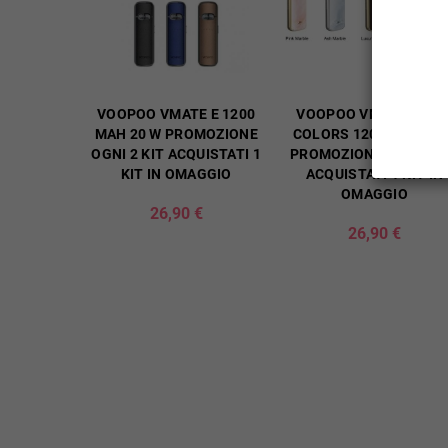
VOOPOO VMATE E 1200
VOOPOO VMATE E NE
MAH 20 W PROMOZIONE
COLORS 1200 MAH 20
OGNI 2 KIT ACQUISTATI 1
PROMOZIONE OGNI 2 K
KIT IN OMAGGIO
ACQUISTATI 1 KIT IN
OMAGGIO
26,90 €
26,90 €