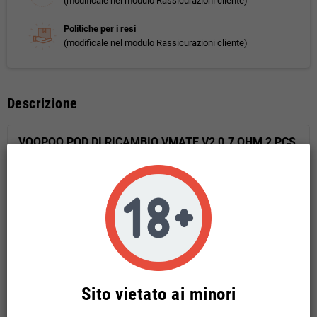
(modificale nel modulo Rassicurazioni cliente)
Politiche per i resi
(modificale nel modulo Rassicurazioni cliente)
Descrizione
VOOPOO POD DI RICAMBIO VMATE V2 0.7 OHM 2 PCS
TOP FILL
COMPATIBILE CON VMATE E - VMATE INFINITY
EDITION - VMATE - V.THRU PRO
CAPACITÀ: 3 ML
2 PEZZI
Sito vietato ai minori
Potrebbe anche piacerti