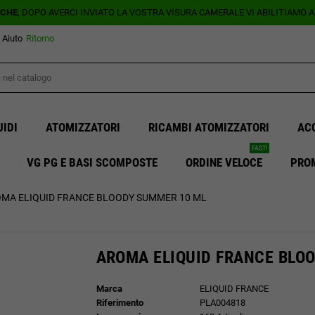
ICHE
, DOPO AVERCI INVIATO LA VOSTRA VISURA CAMERALE VI ABILITIAMO 
Aiuto
Ritorno
UIDI
ATOMIZZATORI
RICAMBI ATOMIZZATORI
AC
FAST!
VG PG E BASI SCOMPOSTE
ORDINE VELOCE
PRO
MA ELIQUID FRANCE BLOODY SUMMER 10 ML
AROMA ELIQUID FRANCE BLO
Marca
ELIQUID FRANCE
Riferimento
PLA004818