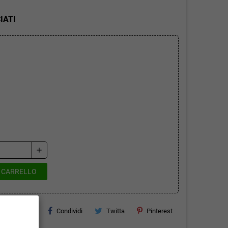
IATI
add
L CARRELLO
Condividi
Twitta
Pinterest