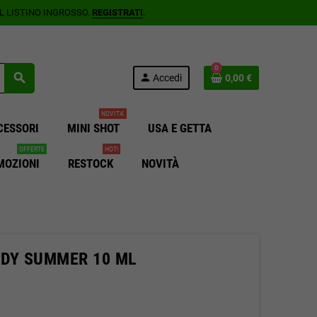
AL LISTINO INGROSSO.
REGISTRATI
.
0
search
person
Accedi
0,00 €
NOVITA'
CESSORI
MINI SHOT
USA E GETTA
OFFERTE
HOT!
MOZIONI
RESTOCK
NOVITÀ
ODY SUMMER 10 ML