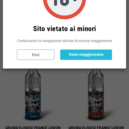
Disponibili: 47 pz
Disponibili: 41 pz
Sel. Quantità
Sel. Quantità
Sito vietato ai minori
AGGIUNGI AL CARRELLO
AGGIUNGI AL CARRELLO


Continuando la navigazione dichiari di essere maggiorenne
COMPRA
COMPRA
Sono maggiorenne
Esci
AROMA ELIQUID FRANCE LEMON
AROMA ELIQUID FRANCE LEMON