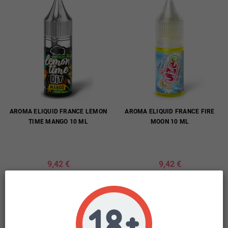
AROMA ELIQUID FRANCE LEMON
AROMA ELIQUID FRANCE FIRE
TIME MANGO 10 ML
MOON 10 ML
9,42 €
9,42 €
(incl. imp. consumo: 1,52 €)
(incl. imp. consumo: 1,52 €)