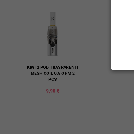
KIWI 2 POD TRASPARENTI
MESH COIL 0.8 OHM 2
PCS
9,90 €