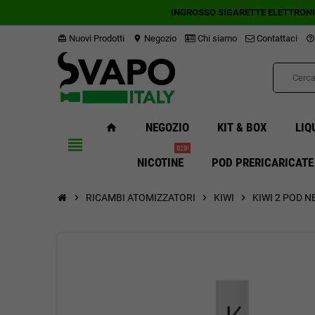
INGROSSO SIGARETTE ELETTRON
Nuovi Prodotti
Negozio
Chi siamo
Contattaci
card_giftcard
location_on
help_outline
NEGOZIO
KIT & BOX
LIQ
home
view_headline
B2B!
NICOTINE
POD PRERICARICATE
chevron_right
RICAMBI ATOMIZZATORI
chevron_right
KIWI
chevron_right
KIWI 2 POD N