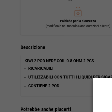
Politiche per la sicurezza
(modificale nel modulo Rassicurazioni cliente)
Descrizione
KIWI 2 POD NERE COIL 0.8 OHM 2 PCS
RICARICABILI
UTILIZZABILI CON TUTTI I LIQUIDI PER SI
CONTIENE 2 POD
Potrebbe anche piacerti