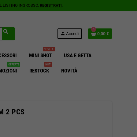
AL LISTINO INGROSSO.
REGISTRATI
.
0
search
person
Accedi
0,00 €
NOVITA'
CESSORI
MINI SHOT
USA E GETTA
OFFERTE
HOT!
MOZIONI
RESTOCK
NOVITÀ
HM 2 PCS