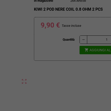
In magazzino
264 Articoli
KIWI 2 POD NERE COIL 0.8 OHM 2 PCS
9,90 €
Tasse incluse
remove
Quantità
shopping_cart
AGGIUNGI A
zoom_out_map