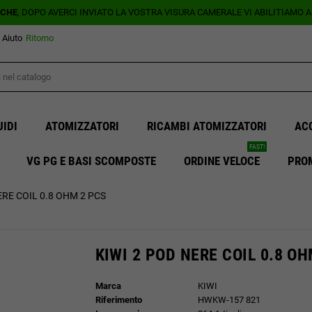
ICHE
, DOPO AVERCI INVIATO LA VOSTRA VISURA CAMERALE VI ABILITIAMO 
Aiuto
Ritorno
UIDI
ATOMIZZATORI
RICAMBI ATOMIZZATORI
AC
FAST!
VG PG E BASI SCOMPOSTE
ORDINE VELOCE
PRO
ERE COIL 0.8 OHM 2 PCS
KIWI 2 POD NERE COIL 0.8 O
Marca
KIWI
Riferimento
HWKW-157 821