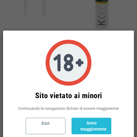
KIWI CAVO DI RICARICA USB-C
KIWI FILTRI DI RICAMBIO
MIDNIGHT GREEN 20 PCS
7,90 €
9,99 €
Disponibili: 120 pz
Disponibili: 73 pz
Sel. Quantità
Sel. Quantità
Sito vietato ai minori
AGGIUNGI AL CARRELLO
AGGIUNGI AL CARRELLO


Continuando la navigazione dichiari di essere maggiorenne
Sono
Esci
COMPRA
COMPRA
maggiorenne