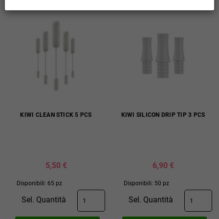
KIWI CLEAN STICK 5 PCS
KIWI SILICON DRIP TIP 3 PCS
5,50 €
6,90 €
Disponibili: 65 pz
Disponibili: 50 pz
Sel. Quantità
Sel. Quantità