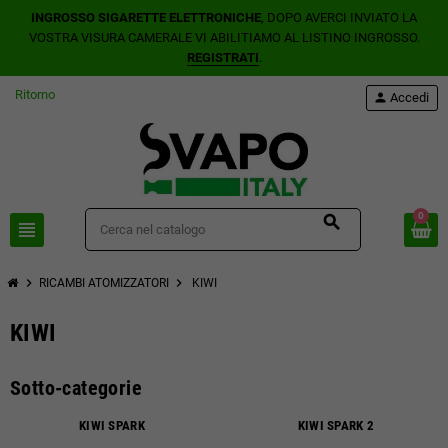
INGROSSO SIGARETTE ELETTRONICHE
, DOPO AVERCI INVIATO LA
VOSTRA VISURA CAMERALE VI ABILITIAMO AL LISTINO INGROSSO.
REGISTRATI
.
Ritorno
person
Accedi
0
search
view_headline
chevron_right
chevron_right
RICAMBI ATOMIZZATORI
KIWI
KIWI
Sotto-categorie
KIWI SPARK
KIWI SPARK 2