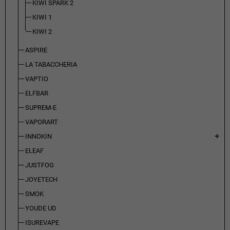
KIWI SPARK 2
KIWI 1
KIWI 2
ASPIRE
LA TABACCHERIA
VAPTIO
ELFBAR
SUPREM-E
VAPORART
INNOKIN
add
ELEAF
JUSTFOG
JOYETECH
SMOK
YOUDE UD
ISUREVAPE