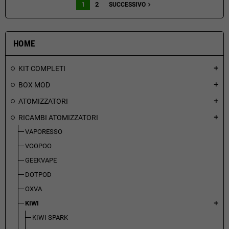
1
2
navigate_next
SUCCESSIVO
HOME
KIT COMPLETI
add
BOX MOD
add
ATOMIZZATORI
add
RICAMBI ATOMIZZATORI
add
VAPORESSO
VOOPOO
GEEKVAPE
DOTPOD
OXVA
KIWI
add
KIWI SPARK