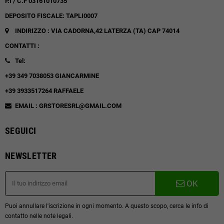
P.I / C.F 03161010735
DEPOSITO FISCALE: TAPLI0007
INDIRIZZO : VIA CADORNA,42
LATERZA (TA)
CAP 74014
CONTATTI :
Tel:
+39 349 7038053 GIANCARMINE
+39 3933517264 RAFFAELE
EMAIL : GRSTORESRL@GMAIL.COM
SEGUICI
NEWSLETTER
OK
Puoi annullare l'iscrizione in ogni momento. A questo scopo, cerca le info di
contatto nelle note legali.