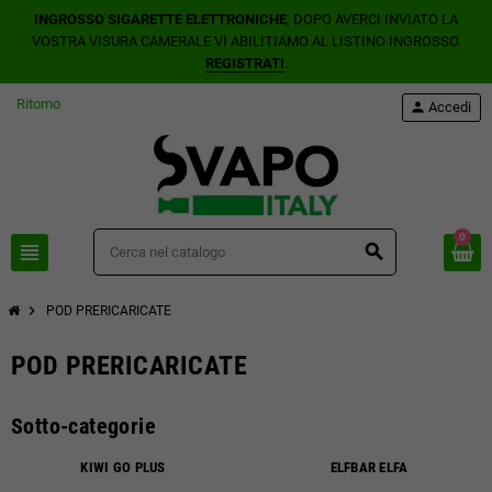
INGROSSO SIGARETTE ELETTRONICHE
, DOPO AVERCI INVIATO LA
VOSTRA VISURA CAMERALE VI ABILITIAMO AL LISTINO INGROSSO.
REGISTRATI
.
Ritorno
person
Accedi
0
view_headline
search
chevron_right
POD PRERICARICATE
POD PRERICARICATE
Sotto-categorie
KIWI GO PLUS
ELFBAR ELFA