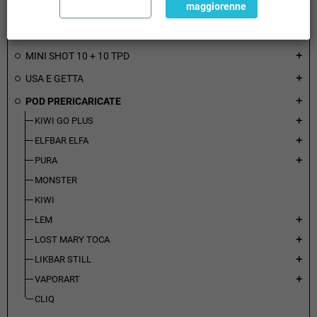
maggiorenne
LIQUIDI PRONTI TPD
add
BASI NEUTRE VG PG E NICOTINE
add
MINI SHOT 10 + 10 TPD
add
USA E GETTA
add
POD PRERICARICATE
add
KIWI GO PLUS
add
ELFBAR ELFA
add
PURA
add
MONSTER
KIWI
LEM
add
LOST MARY TOCA
add
LIKBAR STILL
add
VAPORART
add
CLIQ