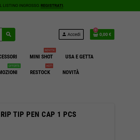
AL LISTINO INGROSSO.
REGISTRATI
.
0
search
person
Accedi
0,00 €
NOVITA'
CESSORI
MINI SHOT
USA E GETTA
OFFERTE
HOT!
MOZIONI
RESTOCK
NOVITÀ
RIP TIP PEN CAP 1 PCS