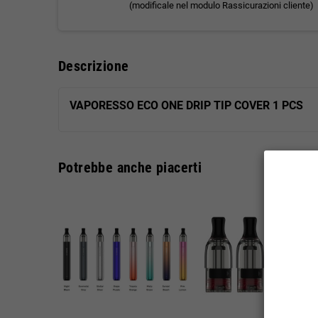
(modificale nel modulo Rassicurazioni cliente)
Descrizione
VAPORESSO ECO ONE DRIP TIP COVER 1 PCS
Potrebbe anche piacerti