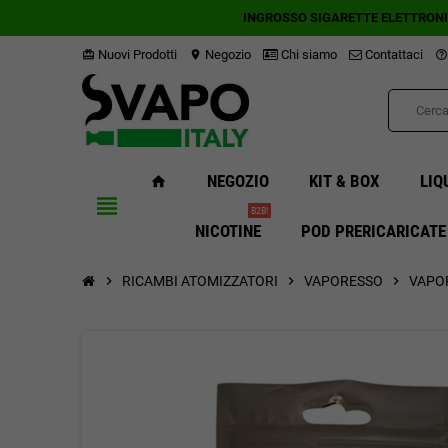
INGROSSO SIGARETTE ELETTRON
Nuovi Prodotti
Negozio
Chi siamo
Contattaci
card_giftcard
location_on
help_outline
NEGOZIO
KIT & BOX
LIQ
home
view_headline
B2B!
NICOTINE
POD PRERICARICATE
chevron_right
RICAMBI ATOMIZZATORI
chevron_right
VAPORESSO
chevron_right
VAPOR