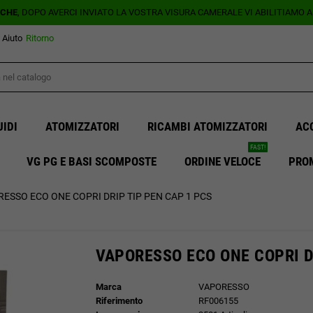
ICHE
, DOPO AVERCI INVIATO LA VOSTRA VISURA CAMERALE VI ABILITIAMO 
Aiuto
Ritorno
UIDI
ATOMIZZATORI
RICAMBI ATOMIZZATORI
AC
FAST!
VG PG E BASI SCOMPOSTE
ORDINE VELOCE
PRO
ESSO ECO ONE COPRI DRIP TIP PEN CAP 1 PCS
VAPORESSO ECO ONE COPRI D
Marca
VAPORESSO
Riferimento
RF006155