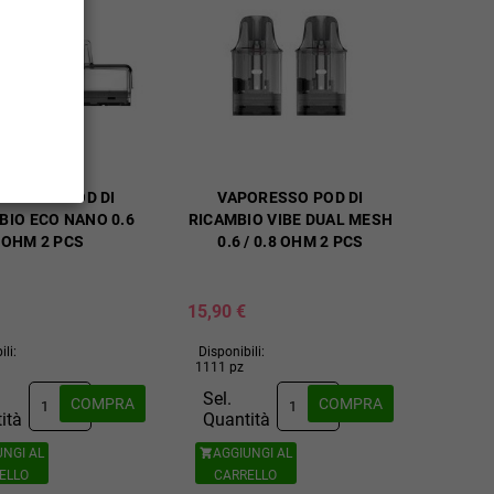
ORESSO POD DI
VAPORESSO POD DI
BIO ECO NANO 0.6
RICAMBIO VIBE DUAL MESH
OHM 2 PCS
0.6 / 0.8 OHM 2 PCS
15,90 €
ili:
Disponibili:
1111 pz
Sel.
COMPRA
COMPRA
ità
Quantità
UNGI AL
AGGIUNGI AL

ELLO
CARRELLO