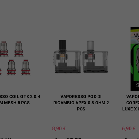
SO COIL GTX 2 0.4
VAPORESSO POD DI
VAPO
M MESH 5 PCS
RICAMBIO APEX 0.8 OHM 2
COREX
PCS
LUXE X 
8,90 €
6,90 €