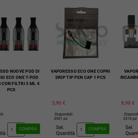
SSO NUOVE POD DI
VAPORESSO ECO ONE COPRI
VAPOR
IO ECO ONE T-POD
DRIP TIP PEN CAP 1 PCS
RICAMBI
 CON FILTRI 3 ML 4
PCS
3,90 €
8,90 €
li:
Disponibili:
Disponib
3501 pz
3316 pz
Sel.
Sel.
COMPRA
COMPRA
ità
Quantità
Quant