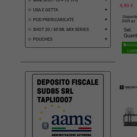
4,90 €
USA E GETTA
add
Disponibi
POD PRERICARICATE
add
3009 pz
Sel.
SHOT 20 / 60 ML MIX SERIES
add
Quant
POUCHES
add
AGGIU

CARR