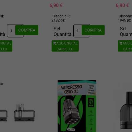
6,90 €
6,90 €
li:
Disponibili:
Disponib
2182 pz
1945 pz
Sel.
Sel.
COMPRA
COMPRA
ità
Quantità
Quant
NGI AL
AGGIUNGI AL
AGGI


ELLO
CARRELLO
CARR