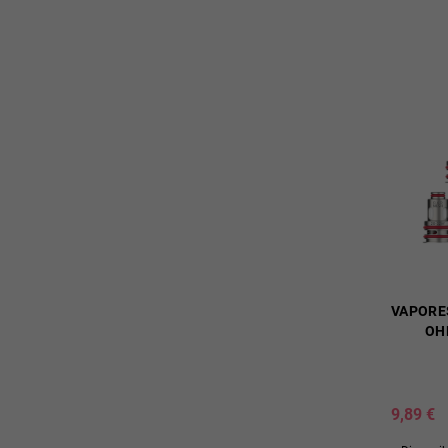
VAPORES
OH
9,89 €