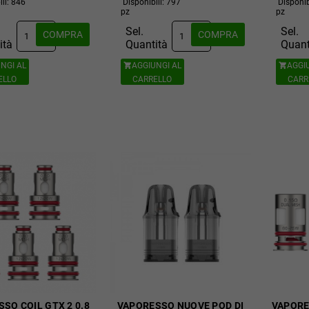
ili: 846
Disponibili: 797
Disponib
pz
pz
Sel.
Sel.
COMPRA
COMPRA
ità
Quantità
Quant
NGI AL
AGGIUNGI AL
AGGI


ELLO
CARRELLO
CARR
SO COIL GTX 2 0.8
VAPORESSO NUOVE POD DI
VAPORE