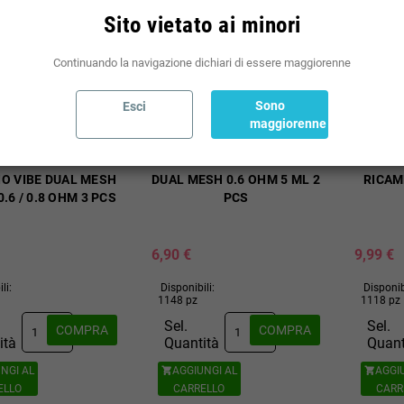
Sito vietato ai minori
Continuando la navigazione dichiari di essere maggiorenne
Sono
Esci
maggiorenne
SSO NUOVE POD DI
VAPORESSO NUOVE LUXE X
VAP
IO VIBE DUAL MESH
DUAL MESH 0.6 OHM 5 ML 2
RICAM
.6 / 0.8 OHM 3 PCS
PCS
6,90 €
9,99 €
li:
Disponibili:
Disponib
1148 pz
1118 pz
Sel.
Sel.
COMPRA
COMPRA
ità
Quantità
Quant
NGI AL
AGGIUNGI AL
AGGI


ELLO
CARRELLO
CARR