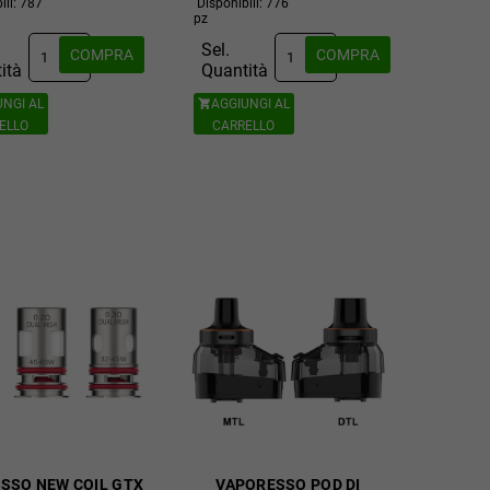
ili: 787
Disponibili: 776
pz
Sel.
COMPRA
COMPRA
ità
Quantità
UNGI AL
AGGIUNGI AL

ELLO
CARRELLO
SSO NEW COIL GTX
VAPORESSO POD DI