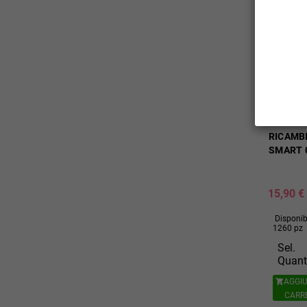
VAPORE
RICAMB
SMART 0
15,90 €
Disponibi
1260 pz
Sel.
Quant
AGGIU

CARR