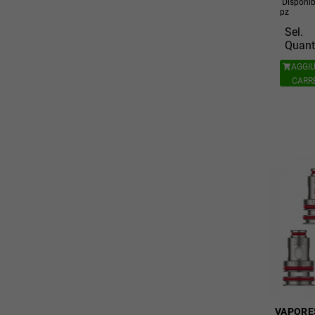
Disponib
pz
Sel.
Quant
AGGIU

CARR
VAPORES