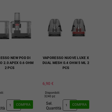
ESSO NEW POD DI
VAPORESSO NUOVE LUXE X
O 2.0 APEX 0.6 OHM
DUAL MESH 0.4 OHM 5 ML 2
2 PCS
PCS
6,90 €
ili:
Disponibili:
3240 pz
Sel.
COMPRA
COMPRA
ità
Quantità