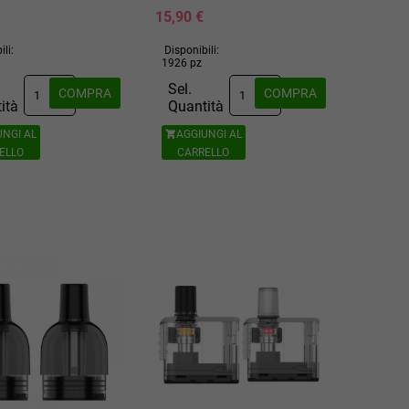
15,90 €
ili:
Disponibili:
1926 pz
Sel.
COMPRA
COMPRA
ità
Quantità
UNGI AL
AGGIUNGI AL

ELLO
CARRELLO