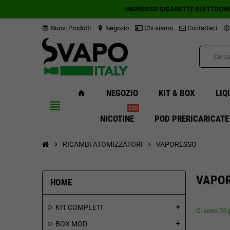
INGROSSO SIGARETTE ELETTRON
Nuovi Prodotti
Negozio
Chi siamo
Contattaci
card_giftcard
location_on
help_outline
NEGOZIO
KIT & BOX
LIQ
home
view_headline
B2B!
NICOTINE
POD PRERICARICATE
chevron_right
RICAMBI ATOMIZZATORI
chevron_right
VAPORESSO
VAPO
HOME
KIT COMPLETI
add
Ci sono 75 p
BOX MOD
add