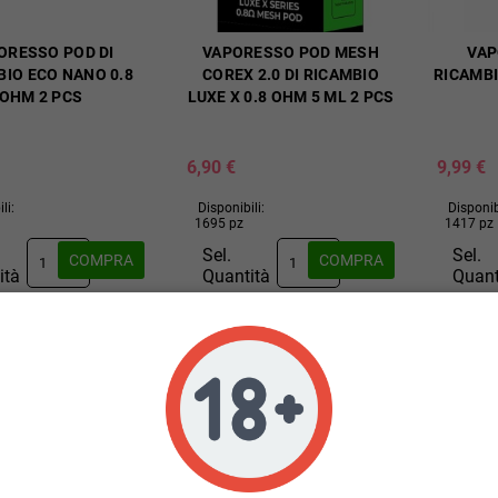
ORESSO POD DI
VAPORESSO POD MESH
VAP
BIO ECO NANO 0.8
COREX 2.0 DI RICAMBIO
RICAMBI
OHM 2 PCS
LUXE X 0.8 OHM 5 ML 2 PCS
6,90 €
9,99 €
li:
Disponibili:
Disponib
1695 pz
1417 pz
Sel.
Sel.
COMPRA
COMPRA
ità
Quantità
Quant
NGI AL
AGGIUNGI AL
AGGI


ELLO
CARRELLO
CARR