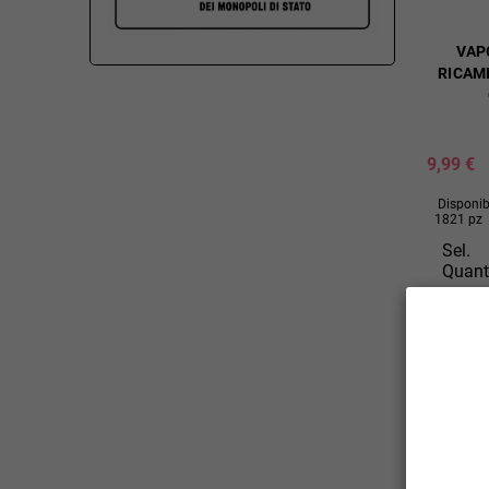
VAP
RICAM
9,99 €
Disponibi
1821 pz
Sel.
Quant
AGGIU

CARR