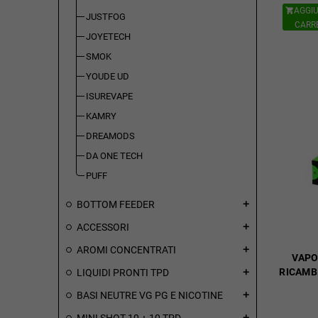
AGGIU

JUSTFOG
CARR
JOYETECH
SMOK
YOUDE UD
ISUREVAPE
KAMRY
DREAMODS
DA ONE TECH
PUFF
BOTTOM FEEDER
add
ACCESSORI
add
AROMI CONCENTRATI
add
VAPO
RICAMB
LIQUIDI PRONTI TPD
add
BASI NEUTRE VG PG E NICOTINE
add
MINI SHOT 10 + 10 TPD
add