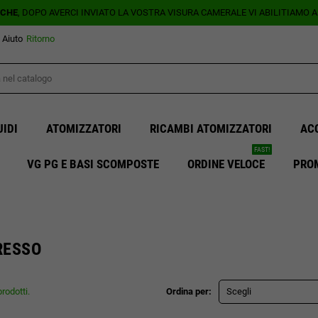
ICHE
, DOPO AVERCI INVIATO LA VOSTRA VISURA CAMERALE VI ABILITIAMO 
Aiuto
Ritorno
UIDI
ATOMIZZATORI
RICAMBI ATOMIZZATORI
AC
FAST!
VG PG E BASI SCOMPOSTE
ORDINE VELOCE
PRO
RESSO
rodotti.
Ordina per:
Scegli