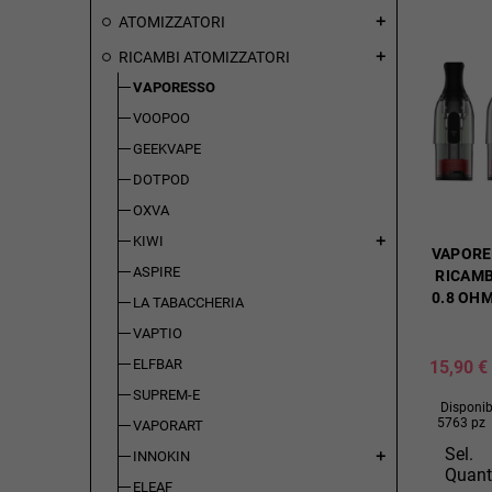
ATOMIZZATORI
add
RICAMBI ATOMIZZATORI
add
VAPORESSO
VOOPOO
GEEKVAPE
DOTPOD
OXVA
KIWI
add
VAPORE
ASPIRE
RICAMB
0.8 OHM
LA TABACCHERIA
VAPTIO
ELFBAR
15,90 €
SUPREM-E
Disponibi
5763 pz
VAPORART
Sel.
INNOKIN
add
Quant
ELEAF