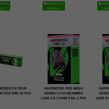
NGI AL
AGGIUNGI AL
AGGI


ELLO
CARRELLO
CARR
RESSO FILTRI DI
VAPORESSO POD MESH
VAPO
IO ECO ONE 20 PCS
COREX 2.0 DI RICAMBIO
COREX
LUXE X 0.3 OHM 5 ML 2 PCS
LUXE X 