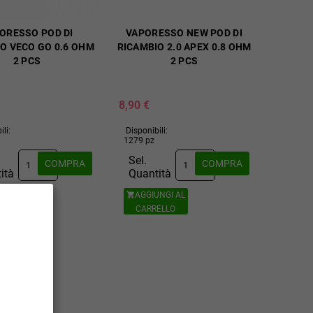
ORESSO POD DI
VAPORESSO NEW POD DI
O VECO GO 0.6 OHM
RICAMBIO 2.0 APEX 0.8 OHM
2 PCS
2 PCS
8,90 €
ili:
Disponibili:
1279 pz
Sel.
COMPRA
COMPRA
ità
Quantità
UNGI AL
AGGIUNGI AL

ELLO
CARRELLO