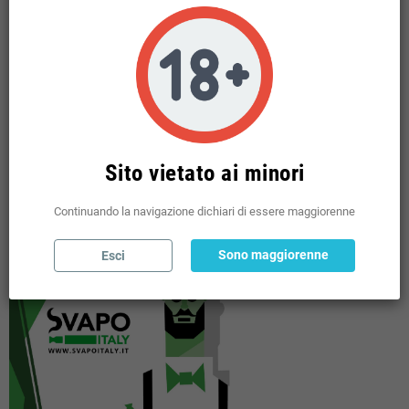
BASI NEUTRE VG PG E NICOTINE
add
MINI SHOT 10 + 10 TPD
add
USA E GETTA
add
POD PRERICARICATE
add
SHOT 20 / 60 ML MIX SERIES
add
POUCHES
add
Sito vietato ai minori
Continuando la navigazione dichiari di essere maggiorenne
Sono maggiorenne
Esci