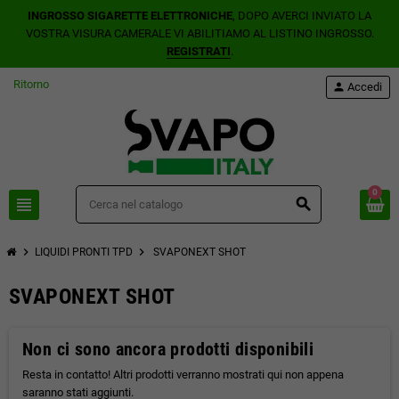
INGROSSO SIGARETTE ELETTRONICHE
, DOPO AVERCI INVIATO LA
VOSTRA VISURA CAMERALE VI ABILITIAMO AL LISTINO INGROSSO.
REGISTRATI
.
Ritorno
person
Accedi
0
view_headline
search
chevron_right
chevron_right
LIQUIDI PRONTI TPD
SVAPONEXT SHOT
SVAPONEXT SHOT
Non ci sono ancora prodotti disponibili
Resta in contatto! Altri prodotti verranno mostrati qui non appena
saranno stati aggiunti.