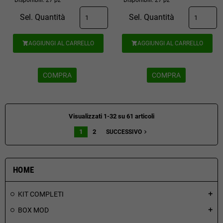
Sel. Quantità
Sel. Quantità
AGGIUNGI AL CARRELLO
AGGIUNGI AL CARRELLO


COMPRA
COMPRA
Visualizzati 1-32 su 61 articoli
1
2
navigate_next
SUCCESSIVO
HOME
KIT COMPLETI
add
BOX MOD
add