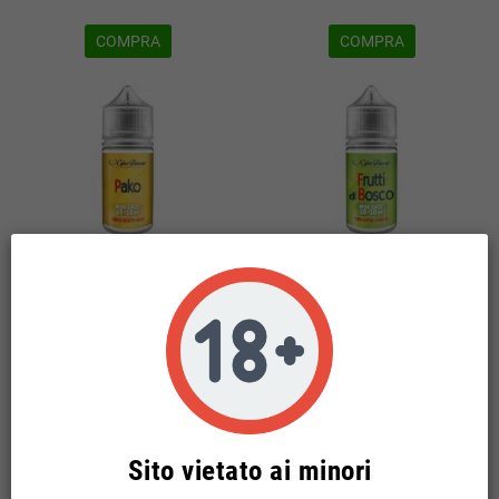
COMPRA
COMPRA
° CYBERFLAVOUR PAKO
° CYBERFLAVOUR FRUTTI DI
MIX&VAPE 10 ML IN CHUBBY 30
BOSCO MIX&VAPE 10 ML IN
ML
CHUBBY 30 ML
6,92 €
6,92 €
Sito vietato ai minori