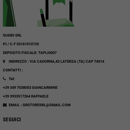
SUD85 SRL
P.I / C.F 03161010735
DEPOSITO FISCALE: TAPLI0007
INDIRIZZO : VIA CADORNA,42
LATERZA (TA)
CAP 74014
CONTATTI :
Tel:
+39 349 7038053 GIANCARMINE
+39 3933517264 RAFFAELE
EMAIL : GRSTORESRL@GMAIL.COM
SEGUICI