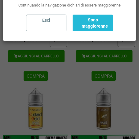
(incl. imp. consumo: 1,52 €)
(incl. imp. consumo: 1,52 €)
Continuando la navigazione dichiari di essere maggiorenne
Sono
Esci
maggiorenne
Disponibili: 32 pz
Disponibili: 32 pz
Sel. Quantità
Sel. Quantità
AGGIUNGI AL CARRELLO
AGGIUNGI AL CARRELLO


COMPRA
COMPRA