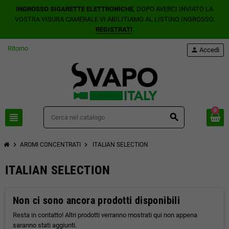
INGROSSO SIGARETTE ELETTRONICHE
, DOPO AVERCI INVIATO LA
VOSTRA VISURA CAMERALE VI ABILITIAMO AL LISTINO INGROSSO.
REGISTRATI
.
Ritorno
person
Accedi
0
view_headline
search
chevron_right
chevron_right
AROMI CONCENTRATI
ITALIAN SELECTION
ITALIAN SELECTION
Non ci sono ancora prodotti disponibili
Resta in contatto! Altri prodotti verranno mostrati qui non appena
saranno stati aggiunti.