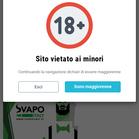
BASI NEUTRE VG PG E NICOTINE
add
MINI SHOT 10 + 10 TPD
add
USA E GETTA
add
POD PRERICARICATE
add
SHOT 20 / 60 ML MIX SERIES
add
POUCHES
add
Sito vietato ai minori
Continuando la navigazione dichiari di essere maggiorenne
Sono maggiorenne
Esci