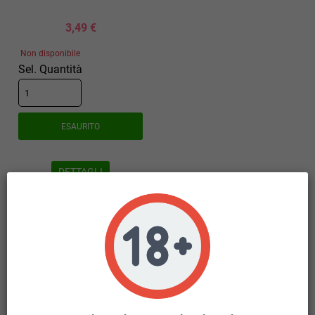
3,49 €
Non disponibile
Sel. Quantità
ESAURITO
DETTAGLI
Visualizzati 1-3 su 3 articoli
HOME