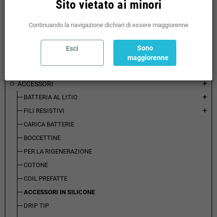
Sito vietato ai minori
KIT COMPLETI
add
BOX MOD
add
Continuando la navigazione dichiari di essere maggiorenne
ATOMIZZATORI
add
Sono
Esci
RICAMBI ATOMIZZATORI
add
maggiorenne
BOTTOM FEEDER
add
ACCESSORI
add
BATTERIA AL LITIO
add
FILI RESISTIVI
add
CARICA BATTERIE
BOCCETTINE
PER LA RIGENERAZIONE
COTONE
COIL PREFATTE
ACCESSORI IN SILICONE
DRIP TIP