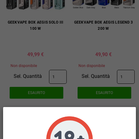
GEEKVAPE BOX AEGIS SOLO III
GEEKVAPE BOX AEGIS LEGEND 3
100 W
200 W
49,99 €
49,90 €
Non disponibile
Non disponibile
Sel. Quantità
Sel. Quantità
ESAURITO
ESAURITO
DETTAGLI
DETTAGLI