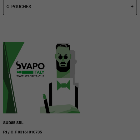
POUCHES
add
SUD85 SRL
P.I / C.F 03161010735