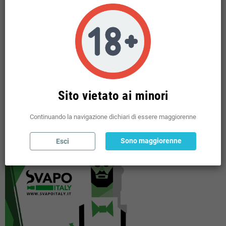
BASI NEUTRE VG PG E NICOTINE
add
MINI SHOT 10 + 10 TPD
add
USA E GETTA
add
POD PRERICARICATE
add
SHOT 20 / 60 ML MIX SERIES
add
POUCHES
add
Sito vietato ai minori
Continuando la navigazione dichiari di essere maggiorenne
Sono maggiorenne
Esci