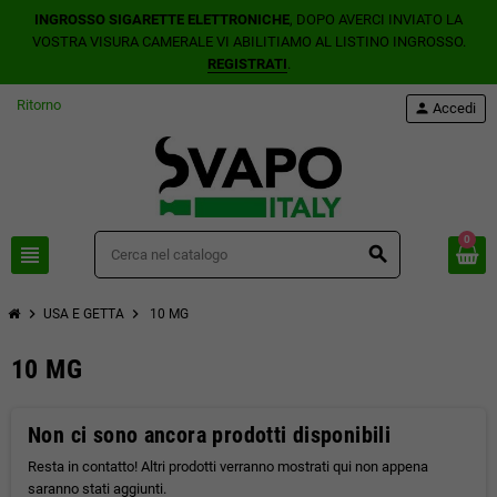
INGROSSO SIGARETTE ELETTRONICHE
, DOPO AVERCI INVIATO LA
VOSTRA VISURA CAMERALE VI ABILITIAMO AL LISTINO INGROSSO.
REGISTRATI
.
Ritorno
person
Accedi
0
view_headline
search
chevron_right
chevron_right
USA E GETTA
10 MG
10 MG
Non ci sono ancora prodotti disponibili
Resta in contatto! Altri prodotti verranno mostrati qui non appena
saranno stati aggiunti.