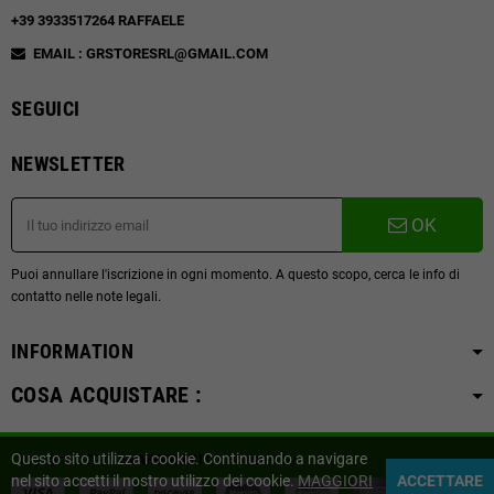
+39 3933517264 RAFFAELE
EMAIL : GRSTORESRL@GMAIL.COM
SEGUICI
NEWSLETTER
OK
Puoi annullare l'iscrizione in ogni momento. A questo scopo, cerca le info di
contatto nelle note legali.
INFORMATION
COSA ACQUISTARE :
Questo sito utilizza i cookie. Continuando a navigare
Copyright © 2019
SVAPOITALY.IT
| Powered by
Distribuzione Informatica
nel sito accetti il nostro utilizzo dei cookie.
MAGGIORI
ACCETTARE