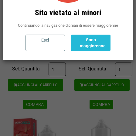
Sito vietato ai minori
8,42 €
8,42 €
Continuando la navigazione dichiari di essere maggiorenne
(incl. imp. consumo: 1,52 €)
(incl. imp. consumo: 1,52 €)
Sono
Esci
maggiorenne
Disponibili: 79 pz
Disponibili: 78 pz
Sel. Quantità
Sel. Quantità
AGGIUNGI AL CARRELLO
AGGIUNGI AL CARRELLO


COMPRA
COMPRA