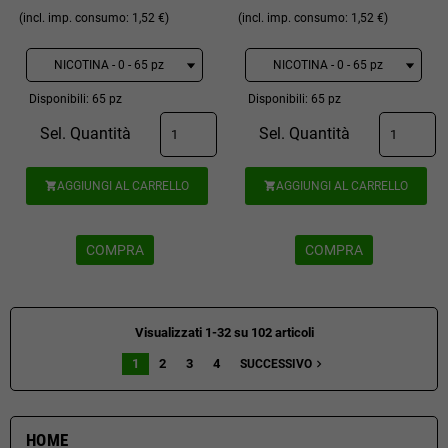
(incl. imp. consumo: 1,52 €)
(incl. imp. consumo: 1,52 €)
Disponibili: 65 pz
Disponibili: 65 pz
Sel. Quantità
Sel. Quantità
AGGIUNGI AL CARRELLO
AGGIUNGI AL CARRELLO


COMPRA
COMPRA
Visualizzati 1-32 su 102 articoli
1
2
3
4
navigate_next
SUCCESSIVO
HOME