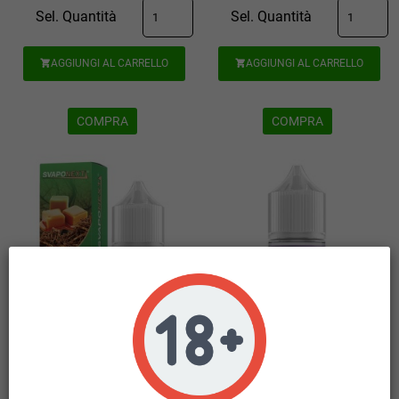
Sel. Quantità
Sel. Quantità
AGGIUNGI AL CARRELLO
AGGIUNGI AL CARRELLO


COMPRA
COMPRA
* SVAPONEXT RY4 DOUBLE 0 MG
* SVAPONEXT THE FROZEN BRAIN
MIX&VAPE 10 ML IN CHUBBY 30
GRAPE 0 MG MIX&VAPE 10 ML IN
CHUBBY 30