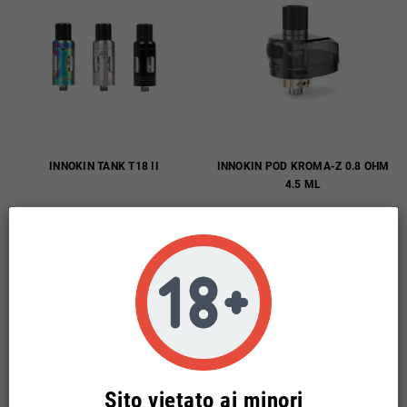
INNOKIN TANK T18 II
INNOKIN POD KROMA-Z 0.8 OHM
4.5 ML
8,90 €
8,90 €
Non disponibile
Sel. Quantità
Disponibili: 2 pz
Sel. Quantità
Sito vietato ai minori