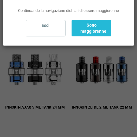
ESAURITO
AGGIUNGI AL CARRELLO

Continuando la navigazione dichiari di essere maggiorenne
Sono
Esci
COMPRA
DETTAGLI
maggiorenne
INNOKIN AJAX 5 ML TANK 24 MM
INNOKIN ZLIDE 2 ML TANK 22 MM