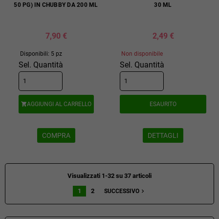
50 PG) IN CHUBBY DA 200 ML
30 ML
7,90 €
2,49 €
Disponibili: 5 pz
Non disponibile
Sel. Quantità
Sel. Quantità
AGGIUNGI AL CARRELLO
ESAURITO

COMPRA
DETTAGLI
Visualizzati 1-32 su 37 articoli
1
2
navigate_next
SUCCESSIVO