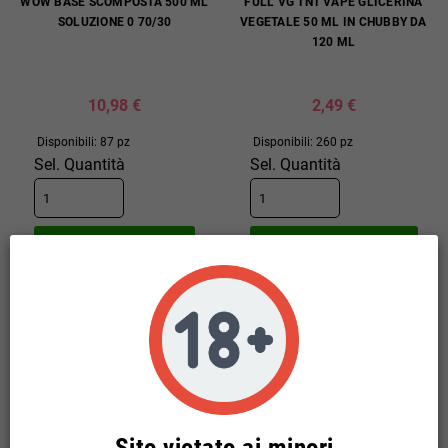
WOW BASE SCOMPOSTA 500 ML
FULL VG TNT VAPE GLICERINA
SOLUZIONE 0 70/30
VEGETALE 50 ML IN CHUBBY DA
120 ML
10,98 €
2,49 €
Disponibili: 87 pz
Disponibili: 260 pz
Sel. Quantità
Sel. Quantità
AGGIUNGI AL CARRELLO
AGGIUNGI AL CARRELLO


COMPRA
COMPRA
NUOVO
Sito vietato ai minori