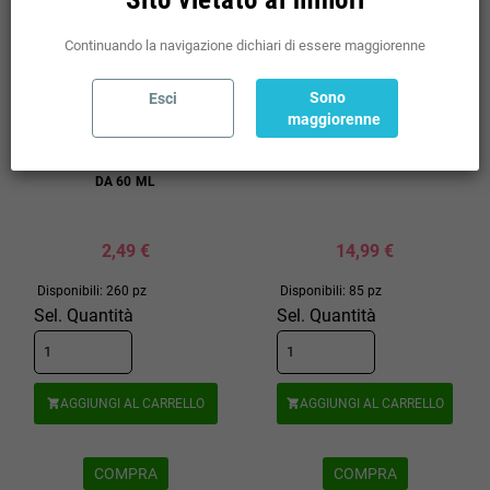
Continuando la navigazione dichiari di essere maggiorenne
Sono
Esci
maggiorenne
FULL PG TNT VAPE GLICOLE
WOW BASE SCOMPOSTA 1 LITRO
PROPILENICO 40 ML IN CHUBBY
SOLUZIONE 0 70/30
DA 60 ML
2,49 €
14,99 €
Disponibili: 260 pz
Disponibili: 85 pz
Sel. Quantità
Sel. Quantità
AGGIUNGI AL CARRELLO
AGGIUNGI AL CARRELLO


COMPRA
COMPRA