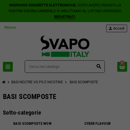
INGROSSO SIGARETTE ELETTRONICHE
, DOPO AVERCI INVIATO LA
VOSTRA VISURA CAMERALE VI ABILITIAMO AL LISTINO INGROSSO.
REGISTRATI
.
Ritorno
person
Accedi
0
view_headline
search
chevron_right
chevron_right
BASI NEUTRE VG PG E NICOTINE
BASI SCOMPOSTE
BASI SCOMPOSTE
Sotto-categorie
BASI SCOMPOSTE WOW
CYBER FLAVOUR