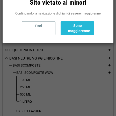
BOX MOD
add
Sito vietato ai minori
ATOMIZZATORI
add
Continuando la navigazione dichiari di essere maggiorenne
RICAMBI ATOMIZZATORI
add
BOTTOM FEEDER
add
Sono
Esci
maggiorenne
ACCESSORI
add
AROMI CONCENTRATI
add
LIQUIDI PRONTI TPD
add
BASI NEUTRE VG PG E NICOTINE
add
BASI SCOMPOSTE
add
BASI SCOMPOSTE WOW
add
100 ML
250 ML
500 ML
1 LITRO
CYBER FLAVOUR