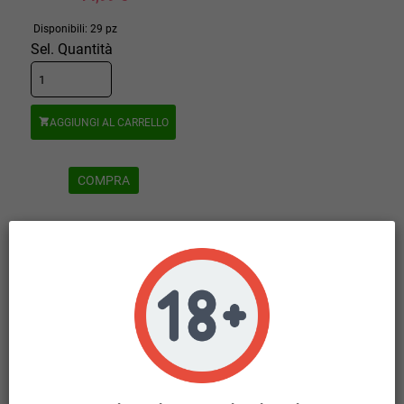
Disponibili: 29 pz
Sel. Quantità
AGGIUNGI AL CARRELLO

COMPRA
Visualizzati 1-3 su 3 articoli
HOME
KIT COMPLETI
add