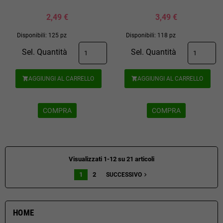
2,49 €
3,49 €
Disponibili: 125 pz
Disponibili: 118 pz
Sel. Quantità
Sel. Quantità
AGGIUNGI AL CARRELLO
AGGIUNGI AL CARRELLO


COMPRA
COMPRA
Visualizzati 1-12 su 21 articoli
1
2
navigate_next
SUCCESSIVO
HOME