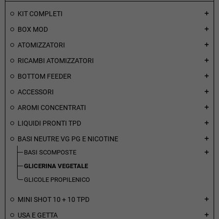
KIT COMPLETI
add
BOX MOD
add
ATOMIZZATORI
add
RICAMBI ATOMIZZATORI
add
BOTTOM FEEDER
add
ACCESSORI
add
AROMI CONCENTRATI
add
LIQUIDI PRONTI TPD
add
BASI NEUTRE VG PG E NICOTINE
add
BASI SCOMPOSTE
add
GLICERINA VEGETALE
GLICOLE PROPILENICO
MINI SHOT 10 + 10 TPD
add
USA E GETTA
add