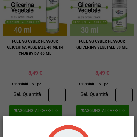
FULL VG CYBER FLAVOUR
FULL VG CYBER FLAVOUR
GLICERINA VEGETALE 40 ML IN
GLICERINA VEGETALE 30 ML
CHUBBY DA 60 ML
3,49 €
3,49 €
Disponibili: 367 pz
Disponibili: 361 pz
Sel. Quantità
Sel. Quantità
AGGIUNGI AL CARRELLO
AGGIUNGI AL CARRELLO


COMPRA
COMPRA