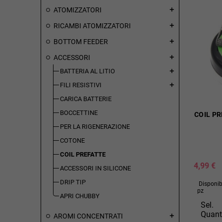
ATOMIZZATORI
add
RICAMBI ATOMIZZATORI
add
BOTTOM FEEDER
add
ACCESSORI
add
BATTERIA AL LITIO
add
FILI RESISTIVI
add
CARICA BATTERIE
BOCCETTINE
COIL PR
PER LA RIGENERAZIONE
COTONE
COIL PREFATTE
4,99 €
ACCESSORI IN SILICONE
DRIP TIP
Disponibi
pz
APRI CHUBBY
Sel.
Quant
AROMI CONCENTRATI
add