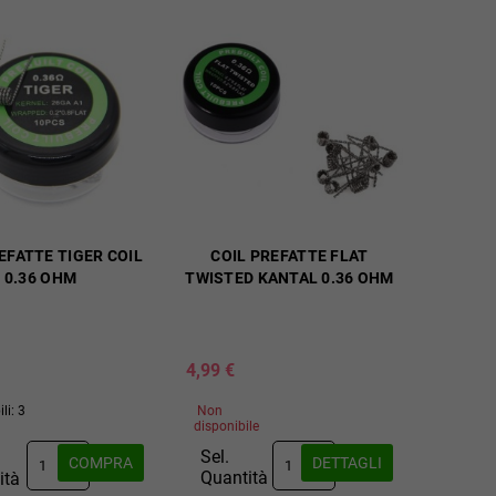
EFATTE TIGER COIL
COIL PREFATTE FLAT
0.36 OHM
TWISTED KANTAL 0.36 OHM
4,99 €
li: 3
Non
disponibile
Sel.
COMPRA
DETTAGLI
Quantità
ità