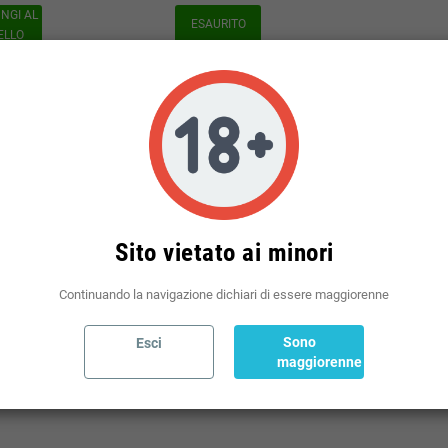
NGI AL
ESAURITO
ELLO
ati 1-2 su 2 articoli
Sito vietato ai minori
Continuando la navigazione dichiari di essere maggiorenne
Sono
Esci
maggiorenne