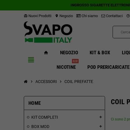
INGROSSO SIGARETTE ELETTRON
Nuovi Prodotti
Negozio
Chi siamo
Contattaci
card_giftcard
location_on
help_outline
NEGOZIO
KIT & BOX
LIQ
home
view_headline
B2B!
NICOTINE
POD PRERICARICATE
chevron_right
ACCESSORI
chevron_right
COIL PREFATTE
COIL 
HOME
KIT COMPLETI
add
Ci sono 2 pr
BOX MOD
add