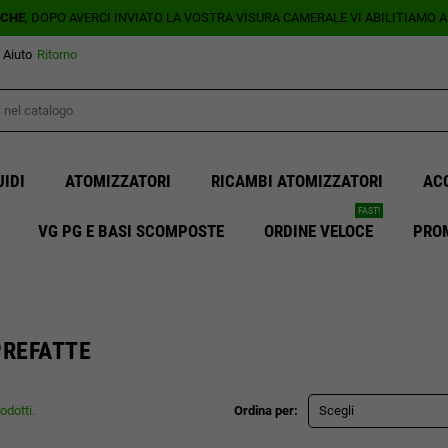
ICHE
, DOPO AVERCI INVIATO LA VOSTRA VISURA CAMERALE VI ABILITIAMO 
Aiuto
Ritorno
UIDI
ATOMIZZATORI
RICAMBI ATOMIZZATORI
AC
FAST!
VG PG E BASI SCOMPOSTE
ORDINE VELOCE
PRO
PREFATTE
odotti.
Ordina per:
Scegli