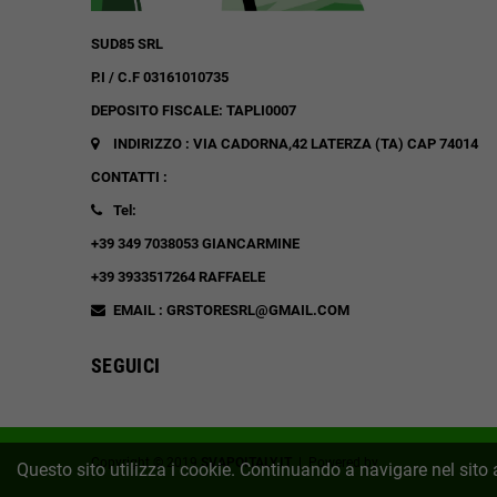
SUD85 SRL
P.I / C.F 03161010735
DEPOSITO FISCALE: TAPLI0007
INDIRIZZO : VIA CADORNA,42
LATERZA (TA)
CAP 74014
CONTATTI :
Tel:
+39 349 7038053 GIANCARMINE
+39 3933517264 RAFFAELE
EMAIL : GRSTORESRL@GMAIL.COM
SEGUICI
Copyright © 2019
SVAPOITALY.IT
| Powered by
Distribuzione Info
Questo sito utilizza i cookie. Continuando a navigare nel sito a