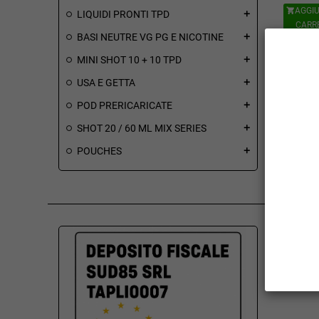
AGGIU

LIQUIDI PRONTI TPD
add
CARR
BASI NEUTRE VG PG E NICOTINE
add
MINI SHOT 10 + 10 TPD
add
USA E GETTA
add
POD PRERICARICATE
add
SHOT 20 / 60 ML MIX SERIES
add
Visualizz
POUCHES
add