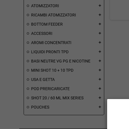
ATOMIZZATORI
add
RICAMBI ATOMIZZATORI
add
BOTTOM FEEDER
add
ACCESSORI
add
AROMI CONCENTRATI
add
LIQUIDI PRONTI TPD
add
BASI NEUTRE VG PG E NICOTINE
add
MINI SHOT 10 + 10 TPD
add
USA E GETTA
add
POD PRERICARICATE
add
SHOT 20 / 60 ML MIX SERIES
add
POUCHES
add