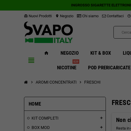
INGROSSO SIGARETTE ELETTRON
Nuovi Prodotti
Negozio
Chi siamo
Contattaci
card_giftcard
location_on
help_outline
NEGOZIO
KIT & BOX
LIQ
home
view_headline
B2B!
NICOTINE
POD PRERICARICATE
chevron_right
AROMI CONCENTRATI
chevron_right
FRESCHI
FRESC
HOME
KIT COMPLETI
add
Non ci
BOX MOD
add
Resta in 