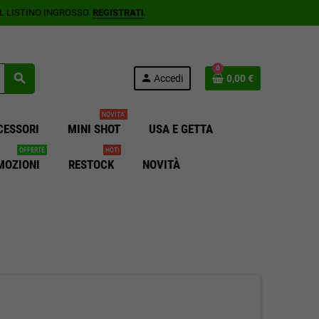
AL LISTINO INGROSSO.
REGISTRATI
.
0
search
person
Accedi
0,00 €
NOVITA'
CESSORI
MINI SHOT
USA E GETTA
OFFERTE
HOT!
MOZIONI
RESTOCK
NOVITÀ