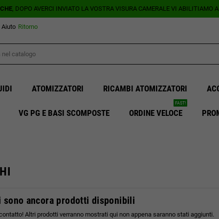
ICHE
, DOPO AVERCI INVIATO LA VOSTRA VISURA CAMERALE VI ABILITIAMO 
Aiuto
Ritorno
UIDI
ATOMIZZATORI
RICAMBI ATOMIZZATORI
AC
FAST!
VG PG E BASI SCOMPOSTE
ORDINE VELOCE
PRO
HI
 sono ancora prodotti disponibili
contatto! Altri prodotti verranno mostrati qui non appena saranno stati aggiunti.