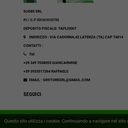
SUD85 SRL
P.I / C.F 03161010735
DEPOSITO FISCALE: TAPLI0007
INDIRIZZO : VIA CADORNA,42
LATERZA (TA)
CAP 74014
CONTATTI :
Tel:
+39 349 7038053 GIANCARMINE
+39 3933517264 RAFFAELE
EMAIL : GRSTORESRL@GMAIL.COM
SEGUICI
Copyright © 2019
SVAPOITALY.IT
| Powered by
Distribuzione Info
Questo sito utilizza i cookie. Continuando a navigare nel sito a