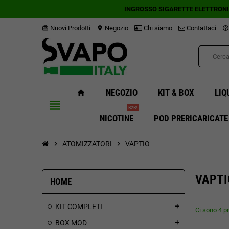
INGROSSO SIGARETTE ELETTRON
Nuovi Prodotti
Negozio
Chi siamo
Contattaci
card_giftcard
location_on
help_outline
NEGOZIO
KIT & BOX
LIQ
home
view_headline
B2B!
NICOTINE
POD PRERICARICATE
chevron_right
ATOMIZZATORI
chevron_right
VAPTIO
VAPTI
HOME
KIT COMPLETI
add
Ci sono 4 pr
BOX MOD
add