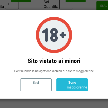
Sel.
ESAU
ità
Quantità
RITO
ESAURITO
ati 1-4 su 4 articoli
Sito vietato ai minori
Continuando la navigazione dichiari di essere maggiorenne
Sono
Esci
maggiorenne