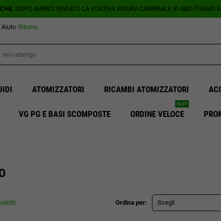
ICHE
, DOPO AVERCI INVIATO LA VOSTRA VISURA CAMERALE VI ABILITIAMO 
Aiuto
Ritorno
UIDI
ATOMIZZATORI
RICAMBI ATOMIZZATORI
AC
FAST!
VG PG E BASI SCOMPOSTE
ORDINE VELOCE
PRO
O
odotti.
Ordina per:
Scegli