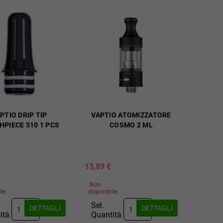
PTIO DRIP TIP
VAPTIO ATOMIZZATORE
PIECE 510 1 PCS
COSMO 2 ML
13,89 €
Non
ile
disponibile
Sel.
DETTAGLI
DETTAGLI
ità
Quantità