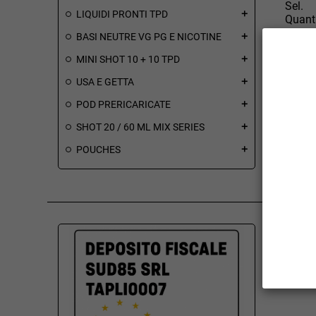
Sel.
LIQUIDI PRONTI TPD
add
Quant
BASI NEUTRE VG PG E NICOTINE
add
ESAU
MINI SHOT 10 + 10 TPD
add
USA E GETTA
add
POD PRERICARICATE
add
SHOT 20 / 60 ML MIX SERIES
add
Visualizz
POUCHES
add