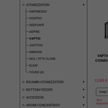
ATOMIZZATORI
add
VAPORESSO
VOOPOO
GEEKVAPE
ASPIRE
VAPTIO
JUSTFOG
INNOKIN
VAPTI
SKX / YFTK CLONE
COSMO 
ELEAF
YOUDE UD
13,89 €
RICAMBI ATOMIZZATORI
add
BOTTOM FEEDER
add
ACCESSORI
add
Non
disponibi
AROMI CONCENTRATI
add